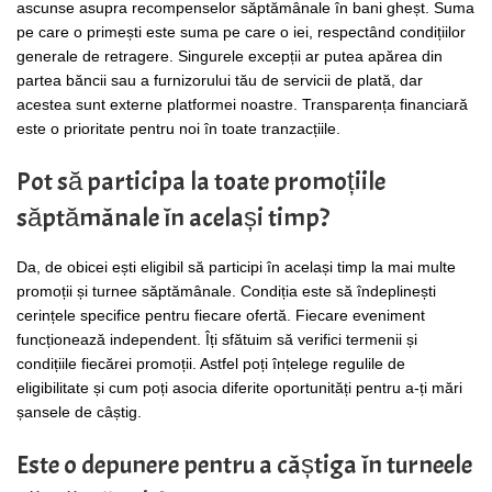
ascunse asupra recompenselor săptămânale în bani gheșt. Suma
pe care o primești este suma pe care o iei, respectând condițiilor
generale de retragere. Singurele excepții ar putea apărea din
partea băncii sau a furnizorului tău de servicii de plată, dar
acestea sunt externe platformei noastre. Transparența financiară
este o prioritate pentru noi în toate tranzacțiile.
Pot să participa la toate promoțiile
săptămânale în același timp?
Da, de obicei ești eligibil să participi în același timp la mai multe
promoții și turnee săptămânale. Condiția este să îndeplinești
cerințele specifice pentru fiecare ofertă. Fiecare eveniment
funcționează independent. Îți sfătuim să verifici termenii și
condițiile fiecărei promoții. Astfel poți înțelege regulile de
eligibilitate și cum poți asocia diferite oportunități pentru a-ți mări
șansele de câștig.
Este o depunere pentru a câștiga în turneele