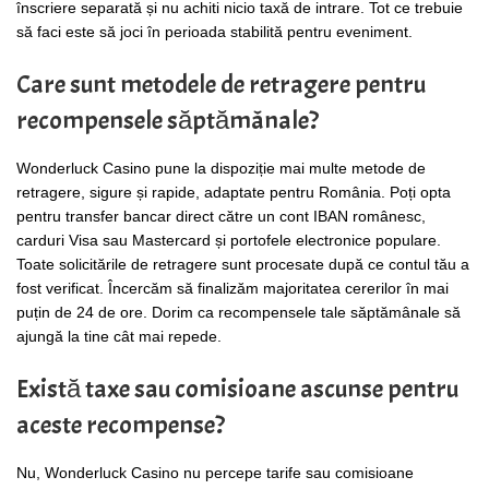
înscriere separată și nu achiti nicio taxă de intrare. Tot ce trebuie
să faci este să joci în perioada stabilită pentru eveniment.
Care sunt metodele de retragere pentru
recompensele săptămânale?
Wonderluck Casino pune la dispoziție mai multe metode de
retragere, sigure și rapide, adaptate pentru România. Poți opta
pentru transfer bancar direct către un cont IBAN românesc,
carduri Visa sau Mastercard și portofele electronice populare.
Toate solicitările de retragere sunt procesate după ce contul tău a
fost verificat. Încercăm să finalizăm majoritatea cererilor în mai
puțin de 24 de ore. Dorim ca recompensele tale săptămânale să
ajungă la tine cât mai repede.
Există taxe sau comisioane ascunse pentru
aceste recompense?
Nu, Wonderluck Casino nu percepe tarife sau comisioane