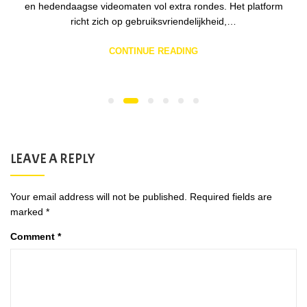
en hedendaagse videomaten vol extra rondes. Het platform
richt zich op gebruiksvriendelijkheid,…
CONTINUE READING
LEAVE A REPLY
Your email address will not be published.
Required fields are
marked
*
Comment
*