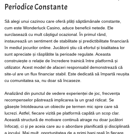
Periodice Constante
Să alegi unui cazinou care oferă plăți săptămânale constante,
cum este Wonderluck Casino, aduce beneficii netede. Ele
surclasează cu mult câștigul ocazional. În primul rând,
instaurează un sentiment de stabilitate și predictibilitate financiară
în mediul jocurilor online. Jucătorii știu că efortul și loialitatea lor
sunt apreciate și răsplătite la perioade regulate. Aceasta
construiește o relație de încredere trainică între platformă și
utilizator. Acest model de afaceri responsabil demonstrează că
site-ul are un flux financiar stabil. Este dedicată să împartă reușita
cu comunitatea sa, nu doar să încaseze.
Analizând din punctul de vedere experienței de joc, frecvența
recompenselor păstrează implicarea la un grad ridicat. Se
găsește întotdeauna un obiectiv pe termen mic spre care să
lucrezi. Astfel, fiecare vizită pe platformă capătă un scop clar.
Această structură de motivare continuă atrage nu doar jucători
înfocați, ci și pe aceia care au o abordare planificată și disciplinată
a jocului. Mai mult, oportunitatea de a primi bani reali în fiecare