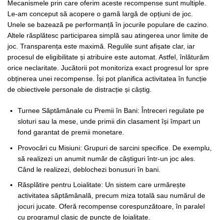
Mecanismele prin care oferim aceste recompense sunt multiple.
Le-am conceput să acopere o gamă largă de opțiuni de joc.
Unele se bazează pe performanță în jocurile populare de cazino.
Altele răsplătesc participarea simplă sau atingerea unor limite de
joc. Transparența este maximă. Regulile sunt afișate clar, iar
procesul de eligibilitate și atribuire este automat. Astfel, înlăturăm
orice neclaritate. Jucătorii pot monitoriza exact progresul lor spre
obținerea unei recompense. Își pot planifica activitatea în funcție
de obiectivele personale de distracție și câștig.
Turnee Săptămânale cu Premii în Bani: Întreceri regulate pe
sloturi sau la mese, unde primii din clasament își împart un
fond garantat de premii monetare.
Provocări cu Misiuni: Grupuri de sarcini specifice. De exemplu,
să realizezi un anumit număr de câștiguri într-un joc ales.
Când le realizezi, deblochezi bonusuri în bani.
Răsplătire pentru Loialitate: Un sistem care urmărește
activitatea săptămânală, precum miza totală sau numărul de
jocuri jucate. Oferă recompense corespunzătoare, în paralel
cu programul clasic de puncte de loialitate.