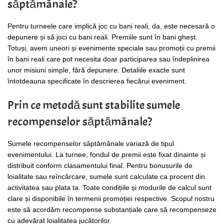
săptămânale?
Pentru turneele care implică joc cu bani reali, da, este necesară o
depunere și să joci cu bani reali. Premiile sunt în bani gheșt.
Totuși, avem uneori și evenimente speciale sau promoții cu premii
în bani reali care pot necesita doar participarea sau îndeplinirea
unor misiuni simple, fără depunere. Detaliile exacte sunt
întotdeauna specificate în descrierea fiecărui eveniment.
Prin ce metodă sunt stabilite sumele
recompenselor săptămânale?
Sumele recompenselor săptămânale variază de tipul
evenimentului. La turnee, fondul de premii este fixat dinainte și
distribuit conform clasamentului final. Pentru bonusurile de
loialitate sau reîncărcare, sumele sunt calculate ca procent din
activitatea sau plata ta. Toate condițiile și modurile de calcul sunt
clare și disponibile în termenii promoției respective. Scopul nostru
este să acordăm recompense substanțiale care să recompenseze
cu adevărat loialitatea jucătorilor.