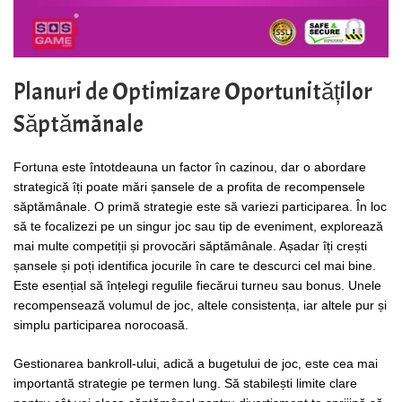
Planuri de Optimizare Oportunităților
Săptămânale
Fortuna este întotdeauna un factor în cazinou, dar o abordare
strategică îți poate mări șansele de a profita de recompensele
săptămânale. O primă strategie este să variezi participarea. În loc
să te focalizezi pe un singur joc sau tip de eveniment, explorează
mai multe competiții și provocări săptămânale. Așadar îți crești
șansele și poți identifica jocurile în care te descurci cel mai bine.
Este esențial să înțelegi regulile fiecărui turneu sau bonus. Unele
recompensează volumul de joc, altele consistența, iar altele pur și
simplu participarea norocoasă.
Gestionarea bankroll-ului, adică a bugetului de joc, este cea mai
importantă strategie pe termen lung. Să stabilești limite clare