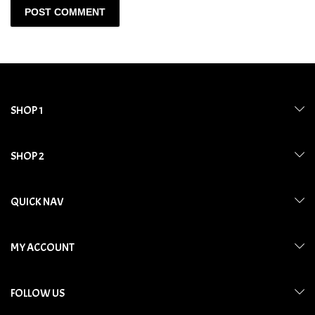
SHOP 1
SHOP 2
QUICK NAV
MY ACCOUNT
FOLLOW US