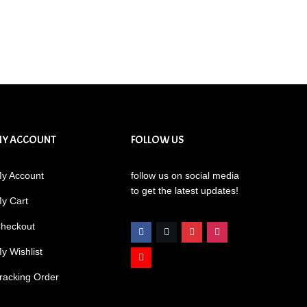
MY ACCOUNT
FOLLOW US
y Account
follow us on social media
to get the latest updates!
y Cart
heckout
y Wishlist
racking Order