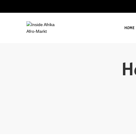
HOME
H