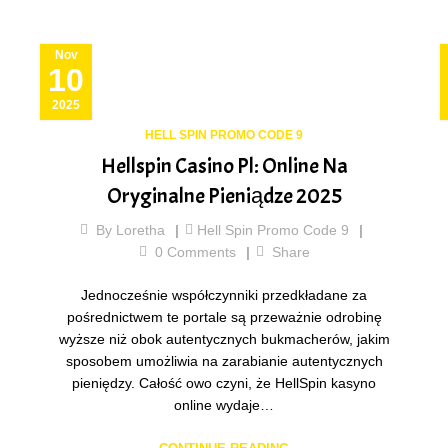
Nov
10
2025
HELL SPIN PROMO CODE 9
Hellspin Casino Pl: Online Na
Oryginalne Pieniądze 2025
By
Loretha
Hell Spin Promo Code 9
0
Comments
Share
Jednocześnie współczynniki przedkładane za
pośrednictwem te portale są przeważnie odrobinę
wyższe niż obok autentycznych bukmacherów, jakim
sposobem umożliwia na zarabianie autentycznych
pieniędzy. Całość owo czyni, że HellSpin kasyno
online wydaje…