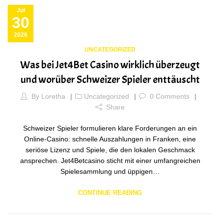
Jul
30
2026
UNCATEGORIZED
Was bei Jet4Bet Casino wirklich überzeugt
und worüber Schweizer Spieler enttäuscht
By
Loretha
Uncategorized
0
Comments
Share
Schweizer Spieler formulieren klare Forderungen an ein
Online-Casino: schnelle Auszahlungen in Franken, eine
seriöse Lizenz und Spiele, die den lokalen Geschmack
ansprechen. Jet4Betcasino sticht mit einer umfangreichen
Spielesammlung und üppigen…
CONTINUE READING