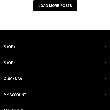
LOAD MORE POSTS
SHOP 1
SHOP 2
QUICK NAV
MY ACCOUNT