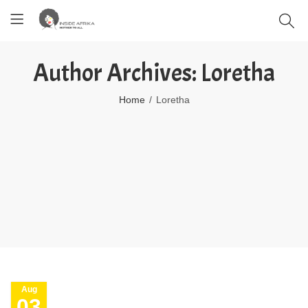
Author Archives: Loretha
Home
Loretha
Aug
03