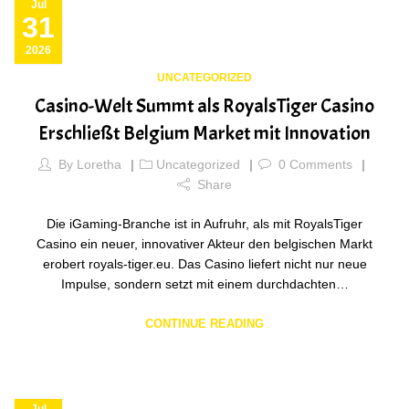
Jul
31
2026
UNCATEGORIZED
Casino-Welt Summt als RoyalsTiger Casino
Erschließt Belgium Market mit Innovation
By
Loretha
Uncategorized
0
Comments
Share
Die iGaming-Branche ist in Aufruhr, als mit RoyalsTiger
Casino ein neuer, innovativer Akteur den belgischen Markt
erobert royals-tiger.eu. Das Casino liefert nicht nur neue
Impulse, sondern setzt mit einem durchdachten…
CONTINUE READING
Jul