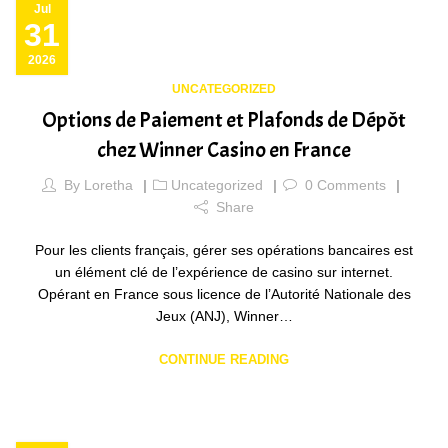
Jul
31
2026
UNCATEGORIZED
Options de Paiement et Plafonds de Dépôt
chez Winner Casino en France
By
Loretha
Uncategorized
0
Comments
Share
Pour les clients français, gérer ses opérations bancaires est
un élément clé de l’expérience de casino sur internet.
Opérant en France sous licence de l’Autorité Nationale des
Jeux (ANJ), Winner…
CONTINUE READING