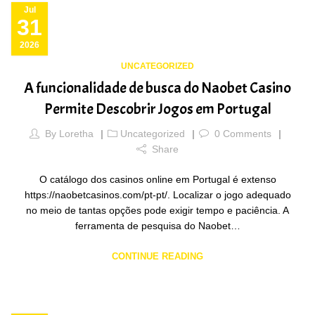
Jul
31
2026
UNCATEGORIZED
A funcionalidade de busca do Naobet Casino
Permite Descobrir Jogos em Portugal
By
Loretha
Uncategorized
0
Comments
Share
O catálogo dos casinos online em Portugal é extenso
https://naobetcasinos.com/pt-pt/. Localizar o jogo adequado
no meio de tantas opções pode exigir tempo e paciência. A
ferramenta de pesquisa do Naobet…
CONTINUE READING