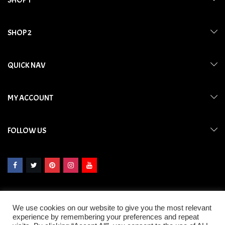
SHOP 1
SHOP 2
QUICK NAV
MY ACCOUNT
FOLLOW US
We use cookies on our website to give you the most relevant
experience by remembering your preferences and repeat