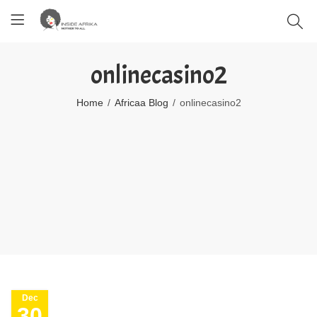
onlinecasino2
Home
Africaa Blog
onlinecasino2
Dec
30