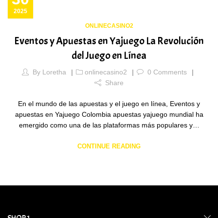
2025
ONLINECASINO2
Eventos y Apuestas en Yajuego La Revolución
del Juego en Línea
By
Loretha
onlinecasino2
0
Comments
Share
En el mundo de las apuestas y el juego en línea, Eventos y
apuestas en Yajuego Colombia apuestas yajuego mundial ha
emergido como una de las plataformas más populares y…
CONTINUE READING