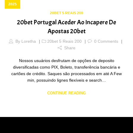
2025
20BET 5 REAIS 200
20bet Portugal Aceder Ao Incapere De
Apostas 20bet
By
Loretha
20bet 5 Reais 200
0
Comments
Share
Nossos usuários desfrutam de opções de deposito
diversificadas como PIX, Boleto, transferência bancária e
cartões de crédito. Saques são processados em até A Few
min, possuindo lignes flexíveis e search…
CONTINUE READING