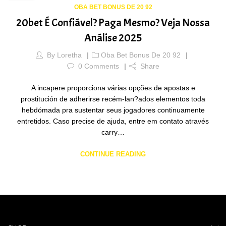
OBA BET BONUS DE 20 92
20bet É Confiável? Paga Mesmo? Veja Nossa
Análise 2025
By
Loretha
Oba Bet Bonus De 20 92
0
Comments
Share
A incapere proporciona várias opções de apostas e
prostitución de adherirse recém-lan?ados elementos toda
hebdómada pra sustentar seus jogadores continuamente
entretidos. Caso precise de ajuda, entre em contato através
carry…
CONTINUE READING