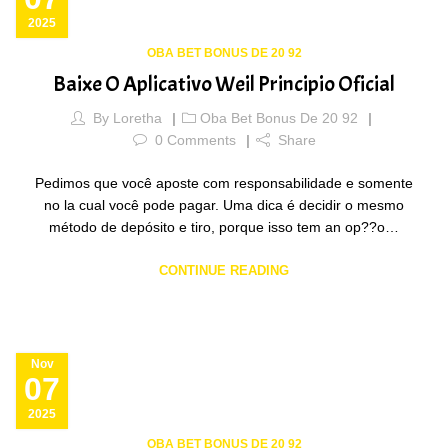
2025
OBA BET BONUS DE 20 92
Baixe O Aplicativo Weil Principio Oficial
By
Loretha
Oba Bet Bonus De 20 92
0
Comments
Share
Pedimos que você aposte com responsabilidade e somente
no la cual você pode pagar. Uma dica é decidir o mesmo
método de depósito e tiro, porque isso tem an op??o…
CONTINUE READING
Nov
07
2025
OBA BET BONUS DE 20 92