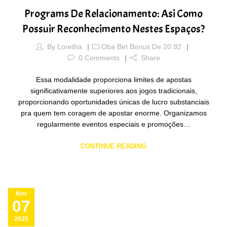
Programs De Relacionamento: Asi Como
Possuir Reconhecimento Nestes Espaços?
By
Loretha
Oba Bet Bonus De 20 92
0
Comments
Share
Essa modalidade proporciona limites de apostas
significativamente superiores aos jogos tradicionais,
proporcionando oportunidades únicas de lucro substanciais
pra quem tem coragem de apostar enorme. Organizamos
regularmente eventos especiais e promoções…
CONTINUE READING
Nov
07
2025