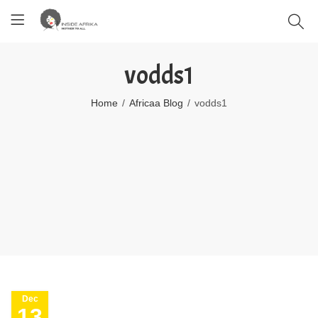
vodds1
Home
Africaa Blog
vodds1
Dec
13