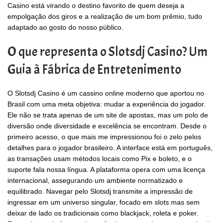
Casino está virando o destino favorito de quem deseja a
empolgação dos giros e a realização de um bom prêmio, tudo
adaptado ao gosto do nosso público.
O que representa o Slotsdj Casino? Um
Guia à Fábrica de Entretenimento
O Slotsdj Casino é um cassino online moderno que aportou no
Brasil com uma meta objetiva: mudar a experiência do jogador.
Ele não se trata apenas de um site de apostas, mas um polo de
diversão onde diversidade e excelência se encontram. Desde o
primeiro acesso, o que mais me impressionou foi o zelo pelos
detalhes para o jogador brasileiro. A interface está em português,
as transações usam métodos locais como Pix e boleto, e o
suporte fala nossa língua. A plataforma opera com uma licença
internacional, assegurando um ambiente normatizado e
equilibrado. Navegar pelo Slotsdj transmite a impressão de
ingressar em um universo singular, focado em slots mas sem
deixar de lado os tradicionais como blackjack, roleta e poker.