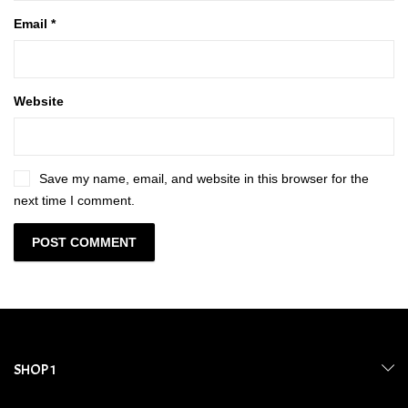
Email
*
Website
Save my name, email, and website in this browser for the
next time I comment.
SHOP 1