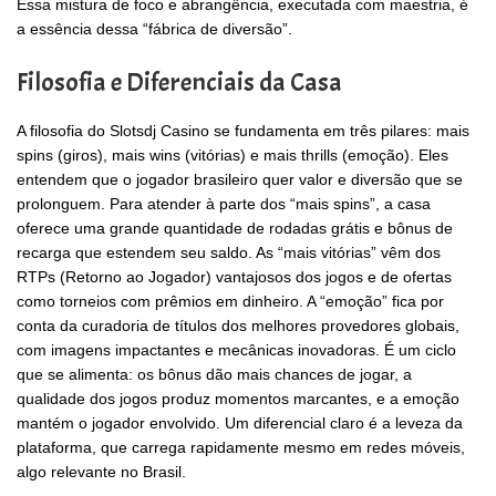
Essa mistura de foco e abrangência, executada com maestria, é
a essência dessa “fábrica de diversão”.
Filosofia e Diferenciais da Casa
A filosofia do Slotsdj Casino se fundamenta em três pilares: mais
spins (giros), mais wins (vitórias) e mais thrills (emoção). Eles
entendem que o jogador brasileiro quer valor e diversão que se
prolonguem. Para atender à parte dos “mais spins”, a casa
oferece uma grande quantidade de rodadas grátis e bônus de
recarga que estendem seu saldo. As “mais vitórias” vêm dos
RTPs (Retorno ao Jogador) vantajosos dos jogos e de ofertas
como torneios com prêmios em dinheiro. A “emoção” fica por
conta da curadoria de títulos dos melhores provedores globais,
com imagens impactantes e mecânicas inovadoras. É um ciclo
que se alimenta: os bônus dão mais chances de jogar, a
qualidade dos jogos produz momentos marcantes, e a emoção
mantém o jogador envolvido. Um diferencial claro é a leveza da
plataforma, que carrega rapidamente mesmo em redes móveis,
algo relevante no Brasil.