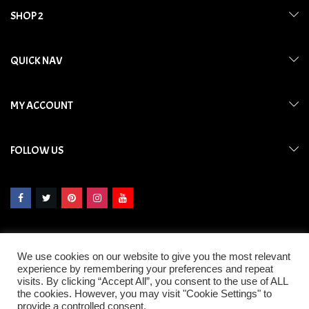
SHOP 2
QUICK NAV
MY ACCOUNT
FOLLOW US
We use cookies on our website to give you the most relevant
experience by remembering your preferences and repeat
visits. By clicking “Accept All”, you consent to the use of ALL
the cookies. However, you may visit "Cookie Settings" to
Insideafrika.store © 2020 by Inside Afrika All Rights Reserved.
provide a controlled consent.