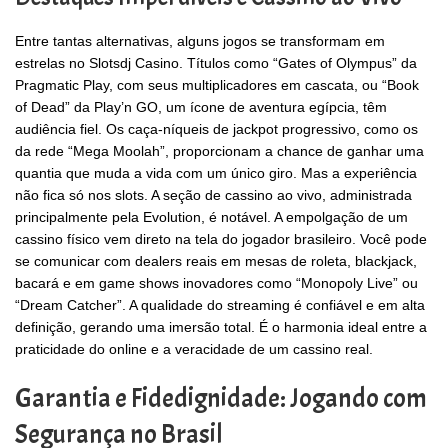
Entre tantas alternativas, alguns jogos se transformam em
estrelas no Slotsdj Casino. Títulos como “Gates of Olympus” da
Pragmatic Play, com seus multiplicadores em cascata, ou “Book
of Dead” da Play’n GO, um ícone de aventura egípcia, têm
audiência fiel. Os caça-níqueis de jackpot progressivo, como os
da rede “Mega Moolah”, proporcionam a chance de ganhar uma
quantia que muda a vida com um único giro. Mas a experiência
não fica só nos slots. A seção de cassino ao vivo, administrada
principalmente pela Evolution, é notável. A empolgação de um
cassino físico vem direto na tela do jogador brasileiro. Você pode
se comunicar com dealers reais em mesas de roleta, blackjack,
bacará e em game shows inovadores como “Monopoly Live” ou
“Dream Catcher”. A qualidade do streaming é confiável e em alta
definição, gerando uma imersão total. É o harmonia ideal entre a
praticidade do online e a veracidade de um cassino real.
Garantia e Fidedignidade: Jogando com
Segurança no Brasil