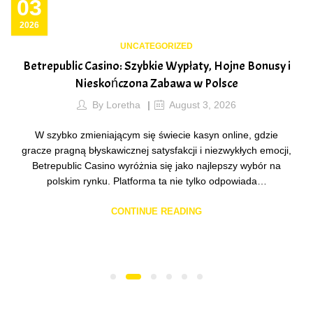
03
2026
UNCATEGORIZED
Betrepublic Casino: Szybkie Wypłaty, Hojne Bonusy i
Nieskończona Zabawa w Polsce
By
Loretha
August 3, 2026
W szybko zmieniającym się świecie kasyn online, gdzie
gracze pragną błyskawicznej satysfakcji i niezwykłych emocji,
Betrepublic Casino wyróżnia się jako najlepszy wybór na
polskim rynku. Platforma ta nie tylko odpowiada…
CONTINUE READING