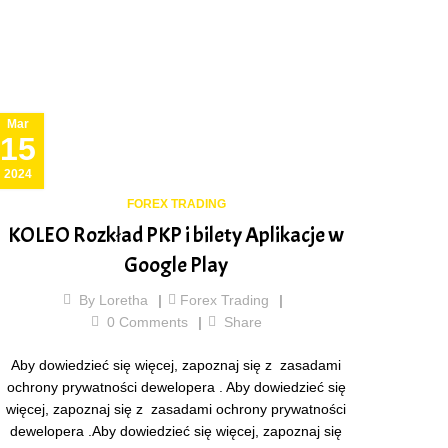
Mar
15
2024
FOREX TRADING
KOLEO Rozkład PKP i bilety Aplikacje w
Google Play
By
Loretha
Forex Trading
0
Comments
Share
Aby dowiedzieć się więcej, zapoznaj się z zasadami
ochrony prywatności dewelopera . Aby dowiedzieć się
więcej, zapoznaj się z zasadami ochrony prywatności
dewelopera .Aby dowiedzieć się więcej, zapoznaj się