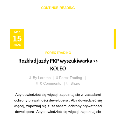
CONTINUE READING
Mar
15
2024
FOREX TRADING
Rozkład jazdy PKP wyszukiwarka >>
KOLEO
By
Loretha
Forex Trading
0
Comments
Share
Aby dowiedzieć się więcej, zapoznaj się z zasadami
ochrony prywatności dewelopera . Aby dowiedzieć się
więcej, zapoznaj się z zasadami ochrony prywatności
dewelopera .Aby dowiedzieć się więcej, zapoznaj się