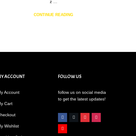
z …
CONTINUE READING
MY ACCOUNT
FOLLOW US
y Account
follow us on social media
to get the latest updates!
y Cart
heckout
y Wishlist