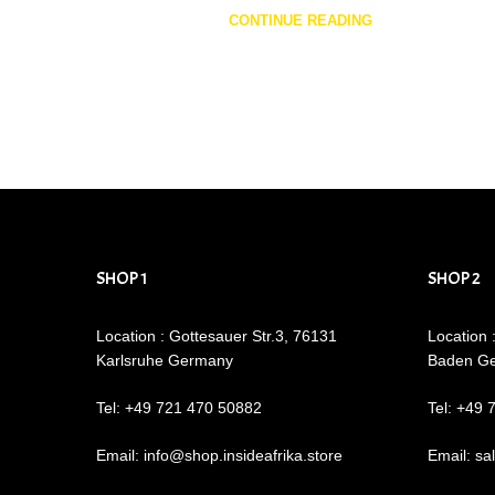
CONTINUE READING
SHOP 1
SHOP 2
Location : Gottesauer Str.3, 76131
Location 
Karlsruhe Germany
Baden G
Tel: +49 721 470 50882
Tel: +49 
Email: info@shop.insideafrika.store
Email: sa