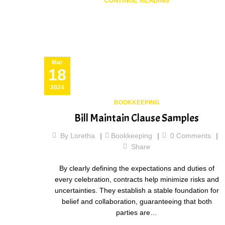
CONTINUE READING
Mar
18
2024
BOOKKEEPING
Bill Maintain Clause Samples
By
Loretha
Bookkeeping
0
Comments
Share
By clearly defining the expectations and duties of
every celebration, contracts help minimize risks and
uncertainties. They establish a stable foundation for
belief and collaboration, guaranteeing that both
parties are…