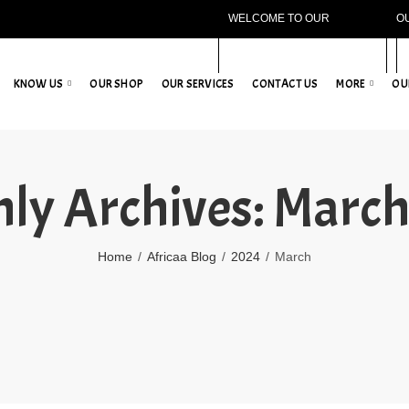
WELCOME TO OUR
O
WEBSITE!
KNOW US
OUR SHOP
OUR SERVICES
CONTACT US
MORE
OU
ly Archives: Marc
Home
Africaa Blog
2024
March