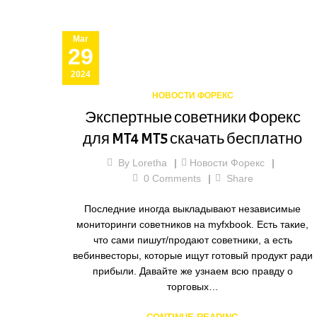
Mar
29
2024
НОВОСТИ ФОРЕКС
Экспертные советники Форекс
для MT4 MT5 скачать бесплатно
By
Loretha
Новости Форекс
0
Comments
Share
Последние иногда выкладывают независимые
мониторинги советников на myfxbook. Есть такие,
что сами пишут/продают советники, а есть
вебинвесторы, которые ищут готовый продукт ради
прибыли. Давайте же узнаем всю правду о
торговых…