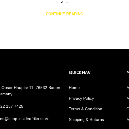
z …
CONTINUE READING
QUICK NAV
: Ooser Hauptsr.11, 76532 Baden
Home
M
ermany
Privacy Policy
M
722 137 7425
Terms & Condition
C
les@shop.insideafrika.store
Shipping & Returns
M