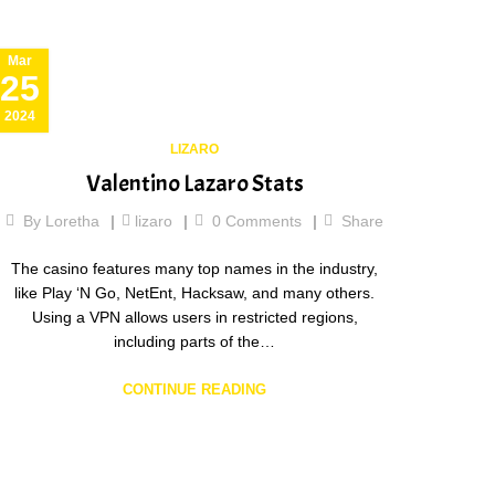
Mar
25
2024
LIZARO
Valentino Lazaro Stats
By
Loretha
lizaro
0
Comments
Share
The casino features many top names in the industry,
like Play ‘N Go, NetEnt, Hacksaw, and many others.
Using a VPN allows users in restricted regions,
including parts of the…
CONTINUE READING