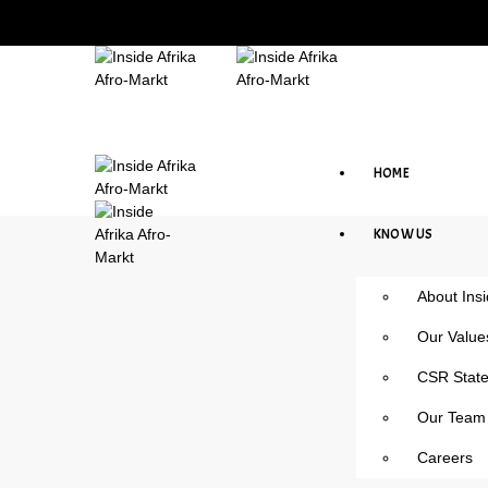
HOME
KNOW US
About Insi
Our Values
CSR Stat
Our Team
Careers