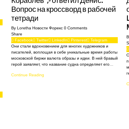
Кораблёв”,- ответил Денис.
Вопрос на кроссворд в рабочей
тетради
By
Loretha
Новости Форекс
0
Comments
Share
Facebook
Twitter
LinkedIn
Pinterest
Telegram
S
Они стали вдохновением для многих художников и
писателей, воплощая в себе уникальные время работы
О
московской биржи валюта образы и идеи. В ней бравый
п
герой заявляет, что название судна определяет его…
м
г
Continue Reading
C