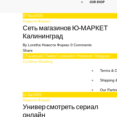
OUR SHOP
07
Nov
2025
OUR SERVICES
Новости Форекс
Сеть магазинов Ю-МАРКЕТ
CONTACT US
Калининград
By
Loretha
Новости Форекс
0
Comments
MORE
Share
Facebook
Twitter
LinkedIn
Pinterest
Telegram
Privacy Po
Continue Reading
Terms & C
Shipping 
Our Partn
11
Apr
2025
Our Proje
Новости Форекс
Универ смотреть сериал
OUR BLOG
онлайн