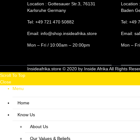
Location : Gottesauer Str.3, 76131
Location 
Karlsruhe Germany
Baden G
Tel: +49 721 470 50882
Tel: +49 
Email: info@shop.insideafrika.store
Email: sa
Mon – Fri / 10:00am – 20:00pm
Mon – Fr
Insideafrika.store © 2020 by Inside Afrika All Rights Rese
Scroll To Top
Close
Menu
Home
Know Us
About Us
Our Values & Beliefs