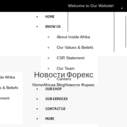
Welcome to Our Website!
HOME
KNOW US
About Inside Afrika
Our Values & Beliefs
CSR Statement
Our Team
Новости Форекс
de Afrika
Careers
Home
Africaa Blog
Новости Форекс
 & Beliefs
OUR SHOP
ement
OUR SERVICES
CONTACT US
MORE