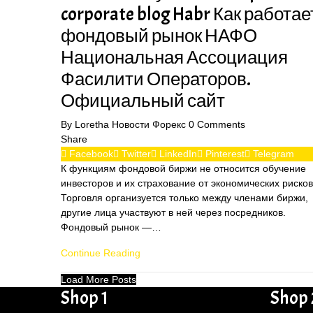
corporate blog Habr Как работае
фондовый рынок НАФО
Национальная Ассоциация
Фасилити Операторов.
Официальный сайт
By
Loretha
Новости Форекс
0
Comments
Share
Facebook
Twitter
LinkedIn
Pinterest
Telegram
К функциям фондовой биржи не относится обучение
инвесторов и их страхование от экономических рисков
Торговля организуется только между членами биржи,
другие лица участвуют в ней через посредников.
Фондовый рынок —…
Continue Reading
Load More Posts
Shop 1
Shop 