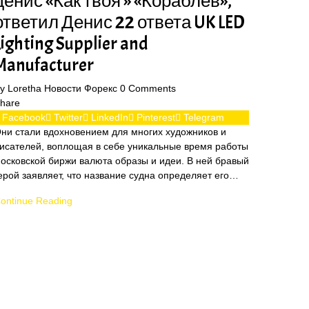
денис «Как твоя » «Кораблев»,
ответил Денис 22 ответа UK LED
Lighting Supplier and
Manufacturer
By
Loretha
Новости Форекс
0
Comments
hare
Facebook
Twitter
LinkedIn
Pinterest
Telegram
ни стали вдохновением для многих художников и
исателей, воплощая в себе уникальные время работы
осковской биржи валюта образы и идеи. В ней бравый
ерой заявляет, что название судна определяет его…
ontinue Reading