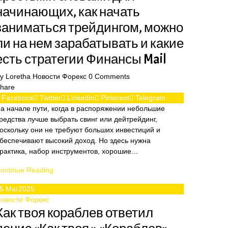
начинающих, как начать
заниматься трейдингом, можно
ли на нем зарабатывать и какие
есть стратегии Финансы Mail
By
Loretha
Новости Форекс
0
Comments
hare
Facebook
Twitter
LinkedIn
Pinterest
Telegram
а начале пути, когда в распоряжении небольшие
редства лучше выбрать свинг или дейтрейдинг,
оскольку они не требуют больших инвестиций и
беспечивают высокий доход. Но здесь нужна
рактика, набор инструментов, хорошие…
ontinue Reading
5
Mar
2025
овости Форекс
Как твоя кораблев ответил