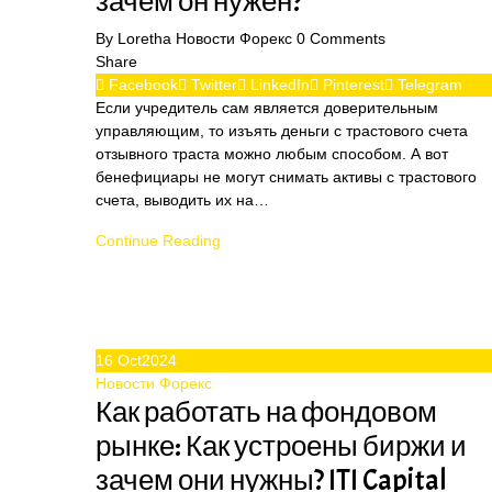
зачем он нужен?
By
Loretha
Новости Форекс
0
Comments
Share
Facebook
Twitter
LinkedIn
Pinterest
Telegram
Если учредитель сам является доверительным
управляющим, то изъять деньги с трастового счета
отзывного траста можно любым способом. А вот
бенефициары не могут снимать активы с трастового
счета, выводить их на…
Continue Reading
16
Oct
2024
Новости Форекс
Как работать на фондовом
рынке: Как устроены биржи и
зачем они нужны? ITI Capital