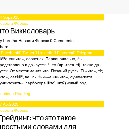
4
Sep
2025
овости Форекс
что Викисловарь
By
Loretha
Новости Форекс
0
Comments
hare
Facebook
Twitter
LinkedIn
Pinterest
Telegram
ičžе «ничто», словенск. Первоначально, čь
редставлено в др.-русск. Чьто (др.-греч. τί), также др.-
усск. От местоимения что. Поздний русск. Τί «что», τίς
кто», лат.Nič, чешск.Ничьже «ничто», оуничьжити
уничтожить», сербохорв.Што̏, шта̏ (новый род.…
ontinue Reading
7
Apr
2025
овости Форекс
Трейдинг: что это такое
простыми словами для