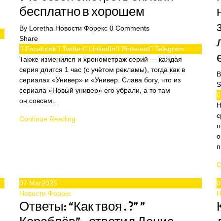
бесплатно в хорошем
By
Loretha
Новости Форекс
0
Comments
Share
Facebook
Twitter
LinkedIn
Pinterest
Telegram
Также изменился и хронометраж серий — каждая
серия длится 1 час (с учётом рекламы), тогда как в
сериалах «Универ» и «Универ. Слава богу, что из
S
сериала «Новый универ» его убрали, а то там
он совсем…
Н
с
Continue Reading
п
о
п
C
07
Mar
2025
0
Новости Форекс
Н
Ответы: “Как твоя . ?” ”