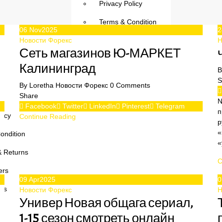
Privacy Policy
Terms & Condition
06
Nov
2025
2
Новости Форекс
Shipping & Returns
Н
Сеть магазинов Ю-МАРКЕТ
Our Partners
Калининград
Our Projects
S
By
Loretha
Новости Форекс
0
Comments
OUR BLOG
Share
N
Facebook
Twitter
LinkedIn
Pinterest
Telegram
п
licy
Continue Reading
р
«
ondition
«
& Returns
C
ers
09
Apr
2025
0
cts
Новости Форекс
Н
Универ Новая общага сериал,
1-15 сезон смотреть онлайн