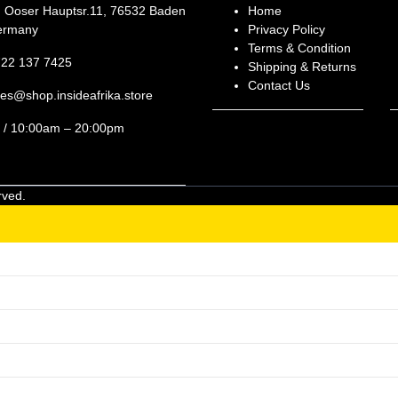
: Ooser Hauptsr.11, 76532 Baden
Home
ermany
Privacy Policy
Terms & Condition
722 137 7425
Shipping & Returns
Contact Us
les@shop.insideafrika.store
i / 10:00am – 20:00pm
rved.