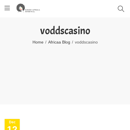
voddscasino
Home
Africaa Blog
voddscasino
Dec
12