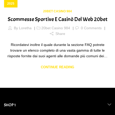
2025
20BET CASINO 984
Scommesse Sportive E Casinò Del Web 20bet
By
Loretha
20bet Casino 984
0
Comments
Share
Ricordatevi inoltre il quale durante la sezione FAQ potrete
trovare un elenco completo di una vasta gamma di tutte le
risposte fornite dai suoi agenti alle domande più comuni dei…
CONTINUE READING
SHOP 1