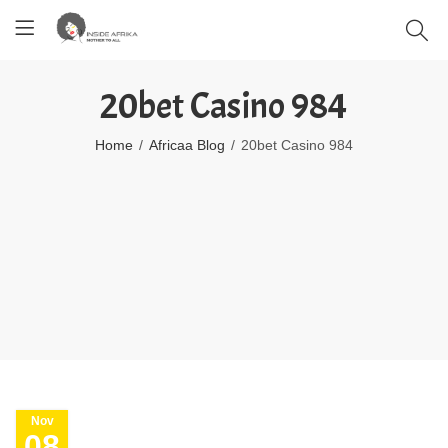
20bet Casino 984
Home
Africaa Blog
20bet Casino 984
Nov
08