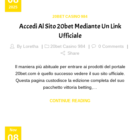
2025
20BET CASINO 984
Accedi Al Sito 20bet Mediante Un Link
Ufficiale
By
Loretha
20bet Casino 984
0
Comments
Share
Il maniera più abituale per entrare ai prodotti del portale
20bet.com è quello successo vedere il suo sito ufficiale.
Questa pagina custodisce la edizione completa del suo
pacchetto vittoria betting,…
CONTINUE READING
Nov
08