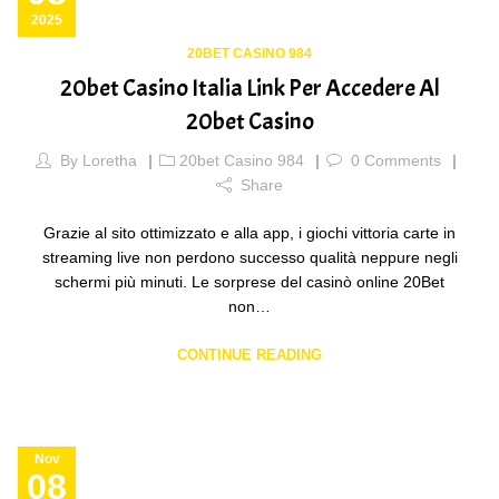
2025
20BET CASINO 984
20bet Casino Italia Link Per Accedere Al
20bet Casino
By
Loretha
20bet Casino 984
0
Comments
Share
Grazie al sito ottimizzato e alla app, i giochi vittoria carte in
streaming live non perdono successo qualità neppure negli
schermi più minuti. Le sorprese del casinò online 20Bet
non…
CONTINUE READING
Nov
08