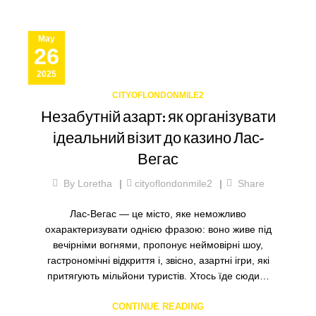
May
26
2025
CITYOFLONDONMILE2
Незабутній азарт: як організувати
ідеальний візит до казино Лас-
Вегас
By
Loretha
cityoflondonmile2
Share
Лас-Вегас — це місто, яке неможливо
охарактеризувати однією фразою: воно живе під
вечірніми вогнями, пропонує неймовірні шоу,
гастрономічні відкриття і, звісно, азартні ігри, які
притягують мільйони туристів. Хтось їде сюди…
CONTINUE READING