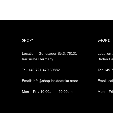
SHOP 1
SHOP 2
Location : Gottesauer Str.3, 76131
Location 
Karlsruhe Germany
Baden G
Tel: +49 721 470 50882
Tel: +49 
Email: info@shop.insideafrika.store
Email: sa
Mon – Fri / 10:00am – 20:00pm
Mon – Fr