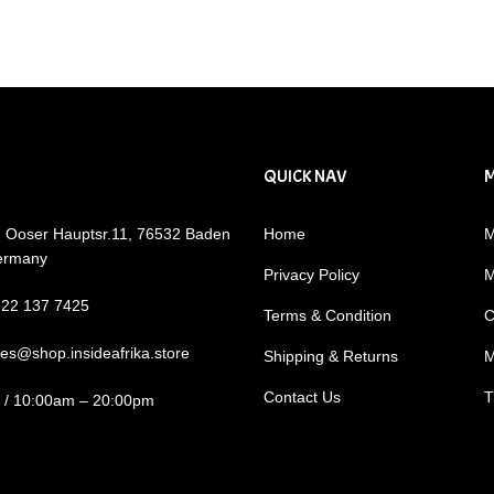
QUICK NAV
: Ooser Hauptsr.11, 76532 Baden
Home
M
ermany
Privacy Policy
M
722 137 7425
Terms & Condition
C
les@shop.insideafrika.store
Shipping & Returns
M
Contact Us
T
i / 10:00am – 20:00pm