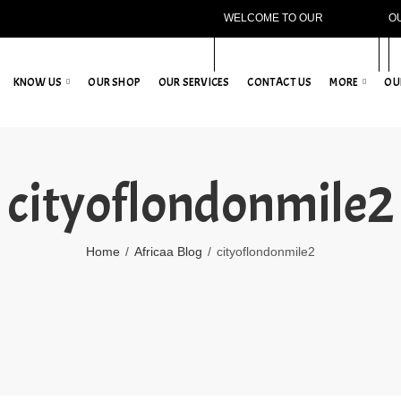
WELCOME TO OUR
O
WEBSITE!
KNOW US
OUR SHOP
OUR SERVICES
CONTACT US
MORE
OU
cityoflondonmile2
Home
Africaa Blog
cityoflondonmile2