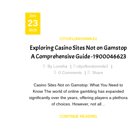
Dec
23
2025
CITYOFLONDONMILE2
Exploring Casino Sites Not on Gamstop
A Comprehensive Guide -1900046623
By
Loretha
cityoflondonmile2
0
Comments
Share
Casino Sites Not on Gamstop: What You Need to
Know The world of online gambling has expanded
significantly over the years, offering players a plethora
of choices. However, not all…
CONTINUE READING