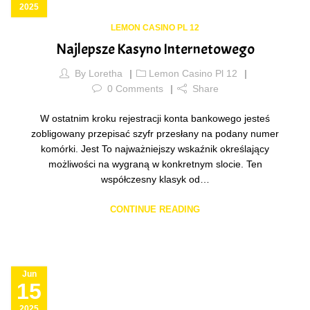
2025
LEMON CASINO PL 12
Najlepsze Kasyno Internetowego
By
Loretha
Lemon Casino Pl 12
0
Comments
Share
W ostatnim kroku rejestracji konta bankowego jesteś
zobligowany przepisać szyfr przesłany na podany numer
komórki. Jest To najważniejszy wskaźnik określający
możliwości na wygraną w konkretnym slocie. Ten
współczesny klasyk od…
CONTINUE READING
Jun
15
2025