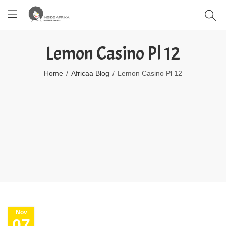
Lemon Casino Pl 12
Home
Africaa Blog
Lemon Casino Pl 12
Nov
07