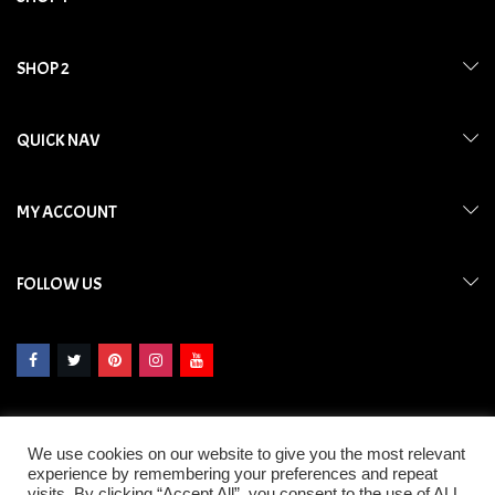
SHOP 2
QUICK NAV
MY ACCOUNT
FOLLOW US
We use cookies on our website to give you the most relevant
experience by remembering your preferences and repeat
visits. By clicking “Accept All”, you consent to the use of ALL