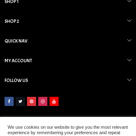
SHOP 1
SHOP 2
QUICK NAV
MY ACCOUNT
FOLLOW US
We use cookies on our website to give you the most relevant
experience by remembering your preferences and repeat