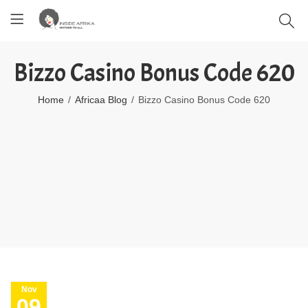
Bizzo Casino Bonus Code 620
Home
Africaa Blog
Bizzo Casino Bonus Code 620
Nov
09