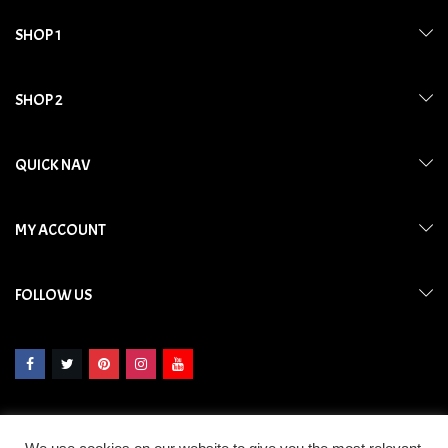
SHOP 1
SHOP 2
QUICK NAV
MY ACCOUNT
FOLLOW US