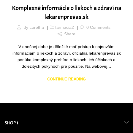
Komplexné informácie o liekoch a zdraví na
lekarenprevas.sk
By
Loretha
farmacia2
0
Comments
Share
V dnešnej dobe je dôležité mať prístup k najnovším
informáciám o liekoch a zdraví. oficiálna lekarenprevas.sk
ponúka komplexný prehľad o liekoch, ich účinkoch a
dôležitých pokynoch pre použitie. Na webovej…
CONTINUE READING
SHOP 1