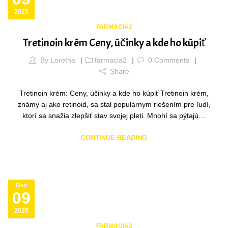
2025
FARMACIA2
Tretinoin krém Ceny, účinky a kde ho kúpiť
By
Loretha
farmacia2
0
Comments
Share
Tretinoin krém: Ceny, účinky a kde ho kúpiť Tretinoin krém,
známy aj ako retinoid, sa stal populárnym riešením pre ľudí,
ktorí sa snažia zlepšiť stav svojej pleti. Mnohí sa pýtajú…
CONTINUE READING
Dec
09
2025
FARMACIA2