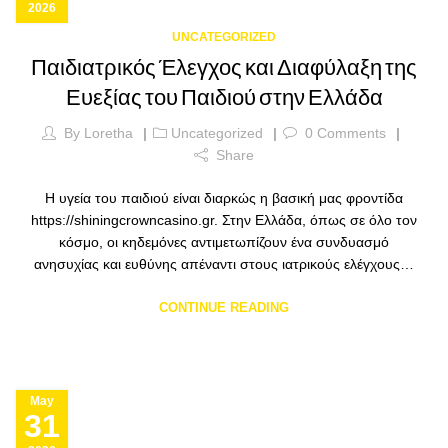
2026
UNCATEGORIZED
Παιδιατρικός Έλεγχος και Διαφύλαξη της
Ευεξίας του Παιδιού στην Ελλάδα
By
Loretha
Uncategorized
0
Comments
Share
Η υγεία του παιδιού είναι διαρκώς η βασική μας φροντίδα
https://shiningcrowncasino.gr. Στην Ελλάδα, όπως σε όλο τον
κόσμο, οι κηδεμόνες αντιμετωπίζουν ένα συνδυασμό
ανησυχίας και ευθύνης απέναντι στους ιατρικούς ελέγχους…
CONTINUE READING
May
31