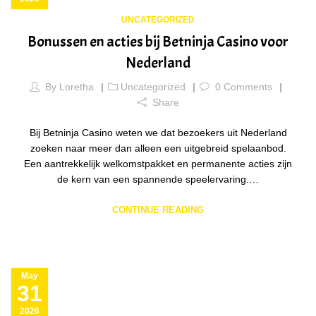
UNCATEGORIZED
Bonussen en acties bij Betninja Casino voor
Nederland
By
Loretha
Uncategorized
0
Comments
Share
Bij Betninja Casino weten we dat bezoekers uit Nederland
zoeken naar meer dan alleen een uitgebreid spelaanbod.
Een aantrekkelijk welkomstpakket en permanente acties zijn
de kern van een spannende speelervaring.…
CONTINUE READING
May
31
2026