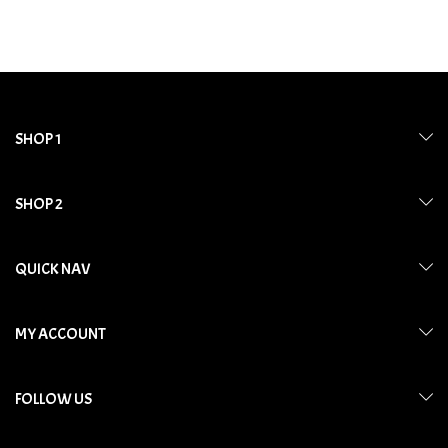
SHOP 1
SHOP 2
QUICK NAV
MY ACCOUNT
FOLLOW US