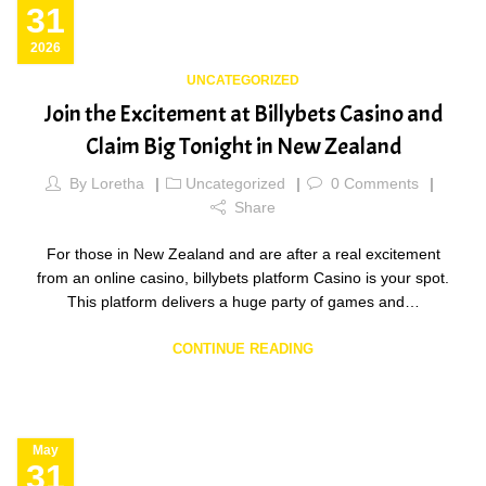
31
2026
UNCATEGORIZED
Join the Excitement at Billybets Casino and
Claim Big Tonight in New Zealand
By
Loretha
Uncategorized
0
Comments
Share
For those in New Zealand and are after a real excitement
from an online casino, billybets platform Casino is your spot.
This platform delivers a huge party of games and…
CONTINUE READING
May
31