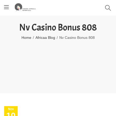
Nv Casino Bonus 808
Home
Africaa Blog
Nv Casino Bonus 808
Nov
10