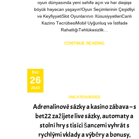
oyun dünyasında yeni səhifə açın və hər dəqiqə
böyük həyəcan yaşayın!Oyun Seçimlərinin Çeşidliyi
və KeyfiyyətiSlot Oyunlarının XüsusiyyətləriCanlı
Kazino TəcrübəsiMobil Uyğunluq və İstifadə
RahatlığıTəhlükəsizlik…
CONTINUE READING
Dec
26
2024
UNCATEGORIZED
Adrenalinové sázky a kasino zábava – s
bet22 zažijete live sázky, automaty a
stolní hry s tisíci šancemi vyhrát s
rychlými vklady a výběry a bonusy,