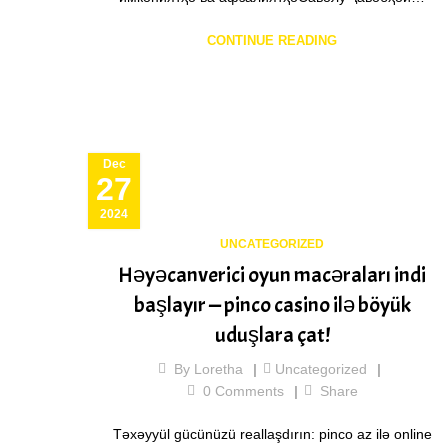
CONTINUE READING
Dec
27
2024
UNCATEGORIZED
Həyəcanverici oyun macəraları indi
başlayır — pinco casino ilə böyük
uduşlara çat!
By
Loretha
Uncategorized
0
Comments
Share
Təxəyyül gücünüzü reallaşdırın: pinco az ilə online