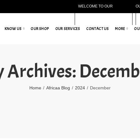
WELCOME TO OUR
O
WEBSITE!
KNOW US
OUR SHOP
OUR SERVICES
CONTACT US
MORE
OU
 Archives: Decem
Home
Africaa Blog
2024
December