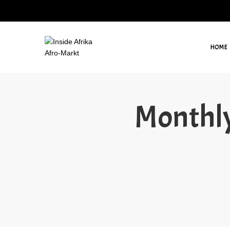
HOME
Monthly