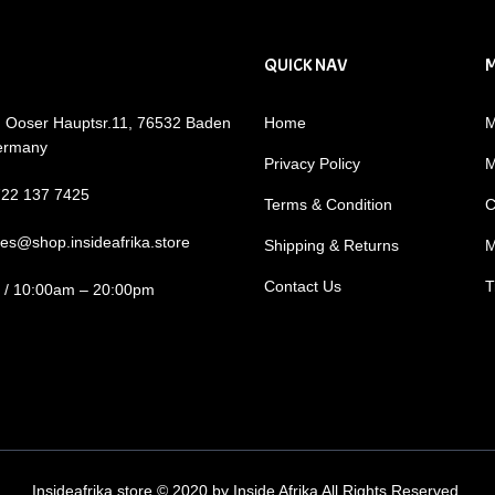
QUICK NAV
: Ooser Hauptsr.11, 76532 Baden
Home
M
ermany
Privacy Policy
M
722 137 7425
Terms & Condition
C
les@shop.insideafrika.store
Shipping & Returns
M
Contact Us
T
i / 10:00am – 20:00pm
Insideafrika.store © 2020 by Inside Afrika All Rights Reserved.