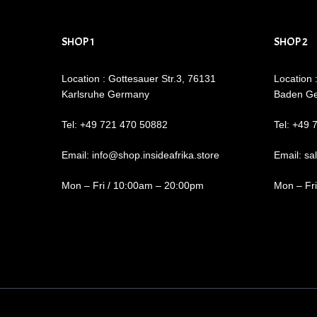
SHOP 1
SHOP 2
Location : Gottesauer Str.3, 76131
Location 
Karlsruhe Germany
Baden G
Tel: +49 721 470 50882
Tel: +49 
Email: info@shop.insideafrika.store
Email: sa
Mon – Fri / 10:00am – 20:00pm
Mon – Fr