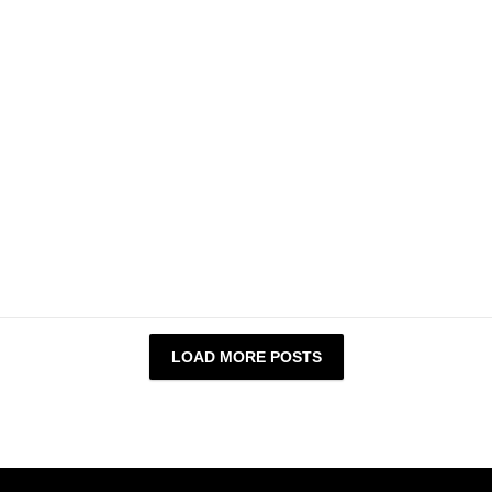
LOAD MORE POSTS