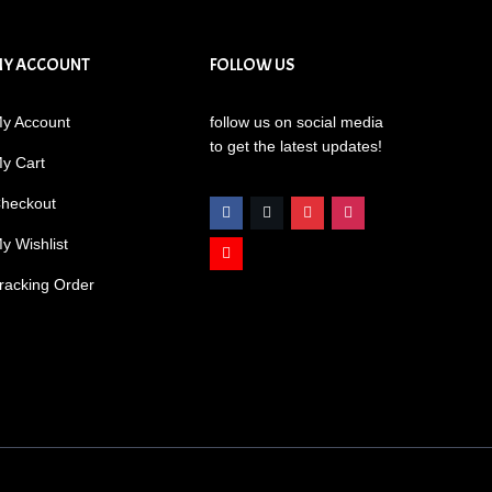
MY ACCOUNT
FOLLOW US
y Account
follow us on social media
to get the latest updates!
y Cart
heckout
y Wishlist
racking Order