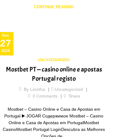
CONTINUE READING
Dec
27
2024
UNCATEGORIZED
Mostbet PT — casino online e apostas
Portugal registo
By
Loretha
Uncategorized
0
Comments
Share
Mostbet – Casino Online e Casa de Apostas em
Portugal ▶️ JOGAR Содержимое Mostbet – Casino
Online e Casa de Apostas em PortugalMostbet
CasinoMostbet Portugal LoginDescubra as Melhores
Opcões de…