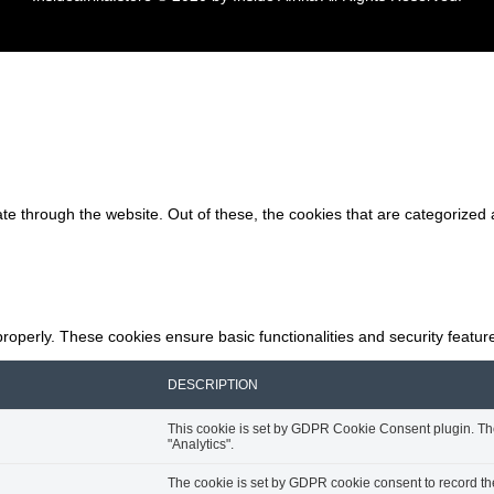
e through the website. Out of these, the cookies that are categorized 
properly. These cookies ensure basic functionalities and security featu
DESCRIPTION
This cookie is set by GDPR Cookie Consent plugin. The 
"Analytics".
The cookie is set by GDPR cookie consent to record the