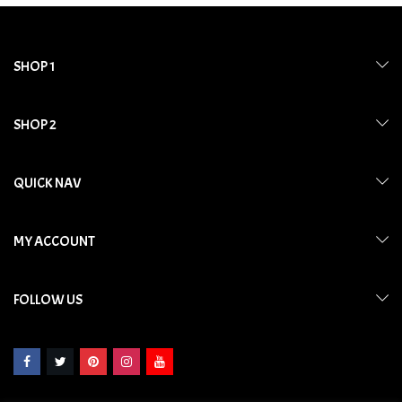
SHOP 1
SHOP 2
QUICK NAV
MY ACCOUNT
FOLLOW US