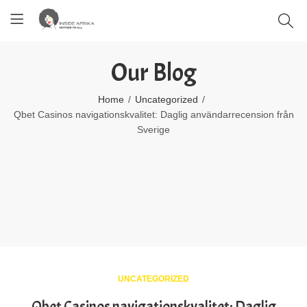
Our Blog
Home
Uncategorized
Qbet Casinos navigationskvalitet: Daglig användarrecension från
Sverige
UNCATEGORIZED
Qbet Casinos navigationskvalitet: Daglig