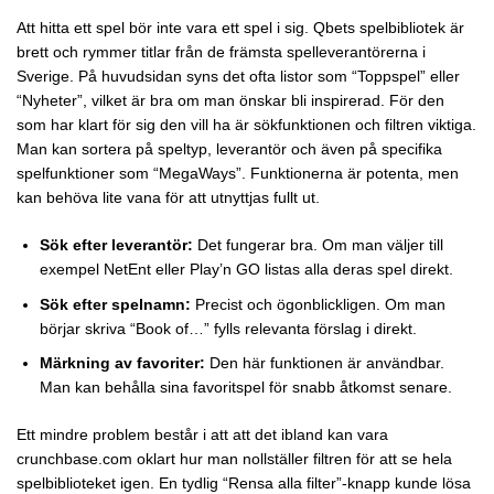
Att hitta ett spel bör inte vara ett spel i sig. Qbets spelbibliotek är
brett och rymmer titlar från de främsta spelleverantörerna i
Sverige. På huvudsidan syns det ofta listor som “Toppspel” eller
“Nyheter”, vilket är bra om man önskar bli inspirerad. För den
som har klart för sig den vill ha är sökfunktionen och filtren viktiga.
Man kan sortera på speltyp, leverantör och även på specifika
spelfunktioner som “MegaWays”. Funktionerna är potenta, men
kan behöva lite vana för att utnyttjas fullt ut.
Sök efter leverantör:
Det fungerar bra. Om man väljer till
exempel NetEnt eller Play’n GO listas alla deras spel direkt.
Sök efter spelnamn:
Precist och ögonblickligen. Om man
börjar skriva “Book of…” fylls relevanta förslag i direkt.
Märkning av favoriter:
Den här funktionen är användbar.
Man kan behålla sina favoritspel för snabb åtkomst senare.
Ett mindre problem består i att att det ibland kan vara
crunchbase.com
oklart hur man nollställer filtren för att se hela
spelbiblioteket igen. En tydlig “Rensa alla filter”-knapp kunde lösa