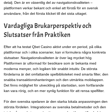
detalj. Den är en väsentlig del av navigationskvaliteten –
plattformen verkar bekant och enkel att förstå för en svensk
användare, från det första klicket till det sista uttaget.
Vardagliga Brukarperspektiv och
Slutsatser från Praktiken
Efter att ha testat Qbet Casino aktivt under en period, på olika
plattformar och i olika scenarier, kan vi formulera några konkreta
slutsatser. Navigationskvaliteten är över lag mycket hög.
Plattformen är utformad för besökare som är bekanta med
moderna menyer, och logiken blir snabbt intuitiv. De största
fördelarna är det omfattande spelbiblioteket med smarta filter, den
snabba transaktionshanteringen och den utmärkta mobilappen.
Det finns möjlighet för utveckling på startsidan, som fortfarande
kan vara rörig, och en mer synlig funktion för att rensa spelfilter.
För den svenska spelaren är den starka lokala anpassningen den
största fördelen. Integrationen av svenska betalmetoder och den