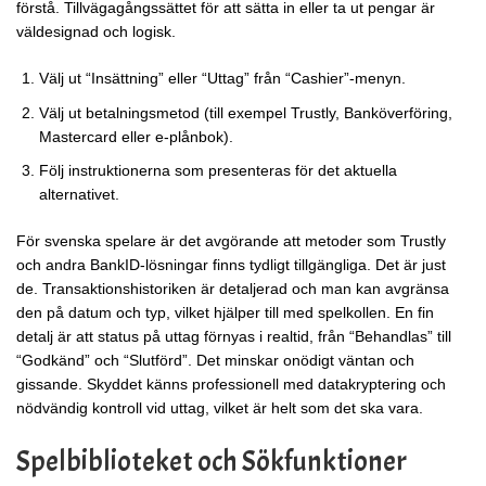
förstå. Tillvägagångssättet för att sätta in eller ta ut pengar är
väldesignad och logisk.
Välj ut “Insättning” eller “Uttag” från “Cashier”-menyn.
Välj ut betalningsmetod (till exempel Trustly, Banköverföring,
Mastercard eller e-plånbok).
Följ instruktionerna som presenteras för det aktuella
alternativet.
För svenska spelare är det avgörande att metoder som Trustly
och andra BankID-lösningar finns tydligt tillgängliga. Det är just
de. Transaktionshistoriken är detaljerad och man kan avgränsa
den på datum och typ, vilket hjälper till med spelkollen. En fin
detalj är att status på uttag förnyas i realtid, från “Behandlas” till
“Godkänd” och “Slutförd”. Det minskar onödigt väntan och
gissande. Skyddet känns professionell med datakryptering och
nödvändig kontroll vid uttag, vilket är helt som det ska vara.
Spelbiblioteket och Sökfunktioner