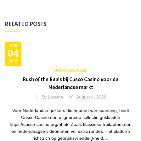
RELATED POSTS
Aug
04
2026
UNCATEGORIZED
Rush of the Reels bij Cusco Casino voor de
Nederlandse markt
By
Loretha
August 4, 2026
Voor Nederlandse gokkers die houden van spanning, biedt
Cusco Casino een uitgebreide collectie gokkasten
https://cusco-casino.org/nl-nl/. Zoals klassieke fruitautomaten
en hedendaagse videomaten vol extra rondes. Het platform
richt zich op gebruiksvriendelijkheid,…