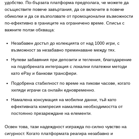
удобство. По-бързата платформа предполага, че можете да
осъществите повече завъртания, да се включите в повече
обиколки и да се възползвате от промоционални възможности
по-ефективно в границите на ограничено време. Списък с
важните ползи обхваща:
Незабавен достъп до колекцията от над 1000 игри, с
възможност за незабавно преминаване между тях.
Нулеви забавяния при депозити и тегления, благодарение
на подобрената интеграция с локални платежни методи
като ePay и банкови трансфери.
Подобрена стабилност по време на пикови часове, когато
хиляди играчи са онлайн едновременно.
Намалена консумация на мобилни данни, тъй като
ефективната компресия намалява необходимостта от
постоянно презареждане на елементи.
Освен това, тази надеждност изгражда по-силно чувство на
сигурност. Когато платформата реагира незабавно и