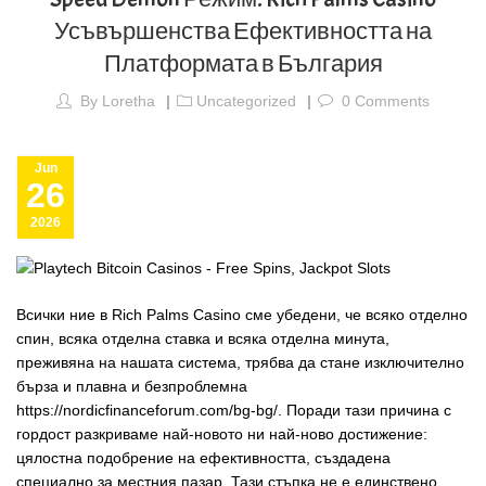
Усъвършенства Ефективността на
Платформата в България
By
Loretha
Uncategorized
0
Comments
Jun
26
2026
Всички ние в Rich Palms Casino сме убедени, че всяко отделно
спин, всяка отделна ставка и всяка отделна минута,
преживяна на нашата система, трябва да стане изключително
бърза и плавна и безпроблемна
https://nordicfinanceforum.com/bg-bg/
. Поради тази причина с
гордост разкриваме най-новото ни най-ново достижение:
цялостна подобрение на ефективността, създадена
специално за местния пазар. Тази стъпка не е единствено