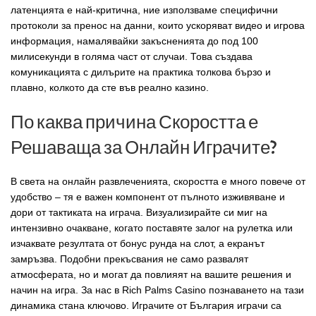
латенцията е най-критична, ние използваме специфични
протоколи за пренос на данни, които ускоряват видео и игрова
информация, намалявайки закъсненията до под 100
милисекунди в голяма част от случаи. Това създава
комуникацията с дилърите на практика толкова бързо и
плавно, колкото да сте във реално казино.
По каква причина Скоростта е
Решаваща за Онлайн Играчите?
В света на онлайн развлеченията, скоростта е много повече от
удобство – тя е важен компонент от пълното изживяване и
дори от тактиката на играча. Визуализирайте си миг на
интензивно очакване, когато поставяте залог на рулетка или
изчаквате резултата от бонус рунда на слот, а екранът
замръзва. Подобни прекъсвания не само развалят
атмосферата, но и могат да повлияят на вашите решения и
начин на игра. За нас в Rich Palms Casino познаването на тази
динамика стана ключово. Играчите от България играчи са