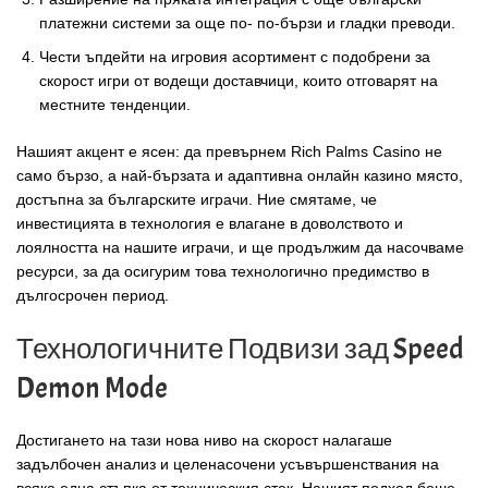
платежни системи за още по- по-бързи и гладки преводи.
Чести ъпдейти на игровия асортимент с подобрени за
скорост игри от водещи доставчици, които отговарят на
местните тенденции.
Нашият акцент е ясен: да превърнем Rich Palms Casino не
само бързо, а най-бързата и адаптивна онлайн казино място,
достъпна за българските играчи. Ние смятаме, че
инвестицията в технология е влагане в доволството и
лоялността на нашите играчи, и ще продължим да насочваме
ресурси, за да осигурим това технологично предимство в
дългосрочен период.
Технологичните Подвизи зад Speed
Demon Mode
Достигането на тази нова ниво на скорост налагаше
задълбочен анализ и целенасочени усъвършенствания на
всяка една стъпка от техническия стек. Нашият подход беше