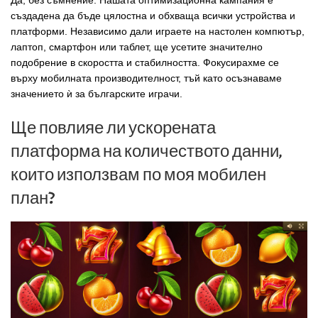
създадена да бъде цялостна и обхваща всички устройства и
платформи. Независимо дали играете на настолен компютър,
лаптоп, смартфон или таблет, ще усетите значително
подобрение в скоростта и стабилността. Фокусирахме се
върху мобилната производителност, тъй като осъзнаваме
значението ѝ за българските играчи.
Ще повлияе ли ускорената
платформа на количеството данни,
които използвам по моя мобилен
план?