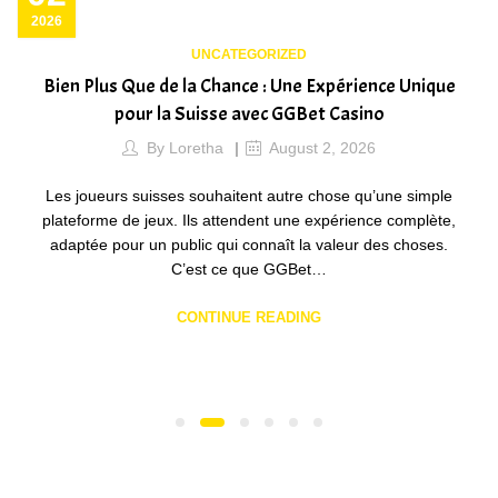
2026
UNCATEGORIZED
Bien Plus Que de la Chance : Une Expérience Unique
pour la Suisse avec GGBet Casino
By
Loretha
August 2, 2026
Les joueurs suisses souhaitent autre chose qu’une simple
plateforme de jeux. Ils attendent une expérience complète,
adaptée pour un public qui connaît la valeur des choses.
C’est ce que GGBet…
CONTINUE READING