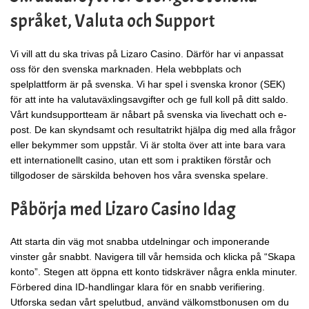
språket, Valuta och Support
Vi vill att du ska trivas på Lizaro Casino. Därför har vi anpassat
oss för den svenska marknaden. Hela webbplats och
spelplattform är på svenska. Vi har spel i svenska kronor (SEK)
för att inte ha valutaväxlingsavgifter och ge full koll på ditt saldo.
Vårt kundsupportteam är nåbart på svenska via livechatt och e-
post. De kan skyndsamt och resultatrikt hjälpa dig med alla frågor
eller bekymmer som uppstår. Vi är stolta över att inte bara vara
ett internationellt casino, utan ett som i praktiken förstår och
tillgodoser de särskilda behoven hos våra svenska spelare.
Påbörja med Lizaro Casino Idag
Att starta din väg mot snabba utdelningar och imponerande
vinster går snabbt. Navigera till vår hemsida och klicka på “Skapa
konto”. Stegen att öppna ett konto tidskräver några enkla minuter.
Förbered dina ID-handlingar klara för en snabb verifiering.
Utforska sedan vårt spelutbud, använd välkomstbonusen om du