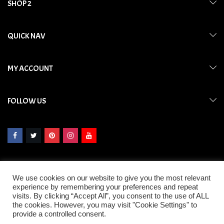
SHOP 2
QUICK NAV
MY ACCOUNT
FOLLOW US
We use cookies on our website to give you the most relevant
experience by remembering your preferences and repeat
visits. By clicking “Accept All”, you consent to the use of ALL
the cookies. However, you may visit "Cookie Settings" to
Insideafrika.store © 2020 by Inside Afrika All Rights Reserved.
provide a controlled consent.