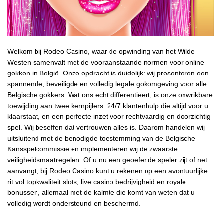
Welkom bij Rodeo Casino, waar de opwinding van het Wilde
Westen samenvalt met de vooraanstaande normen voor online
gokken in België. Onze opdracht is duidelijk: wij presenteren een
spannende, beveiligde en volledig legale gokomgeving voor alle
Belgische gokkers. Wat ons echt differentieert, is onze onwrikbare
toewijding aan twee kernpijlers: 24/7 klantenhulp die altijd voor u
klaarstaat, en een perfecte inzet voor rechtvaardig en doorzichtig
spel. Wij beseffen dat vertrouwen alles is. Daarom handelen wij
uitsluitend met de benodigde toestemming van de Belgische
Kansspelcommissie en implementeren wij de zwaarste
veiligheidsmaatregelen. Of u nu een geoefende speler zijt of net
aanvangt, bij Rodeo Casino kunt u rekenen op een avontuurlijke
rit vol topkwaliteit slots, live casino bedrijvigheid en royale
bonussen, allemaal met de kalmte die komt van weten dat u
volledig wordt ondersteund en beschermd.