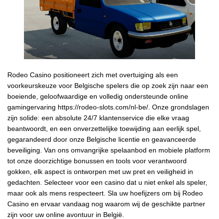
Rodeo Casino positioneert zich met overtuiging als een
voorkeurskeuze voor Belgische spelers die op zoek zijn naar een
boeiende, geloofwaardige en volledig ondersteunde online
gamingervaring
https://rodeo-slots.com/nl-be/
. Onze grondslagen
zijn solide: een absolute 24/7 klantenservice die elke vraag
beantwoordt, en een onverzettelijke toewijding aan eerlijk spel,
gegarandeerd door onze Belgische licentie en geavanceerde
beveiliging. Van ons omvangrijke spelaanbod en mobiele platform
tot onze doorzichtige bonussen en tools voor verantwoord
gokken, elk aspect is ontworpen met uw pret en veiligheid in
gedachten. Selecteer voor een casino dat u niet enkel als speler,
maar ook als mens respecteert. Sla uw hoefijzers om bij Rodeo
Casino en ervaar vandaag nog waarom wij de geschikte partner
zijn voor uw online avontuur in België.