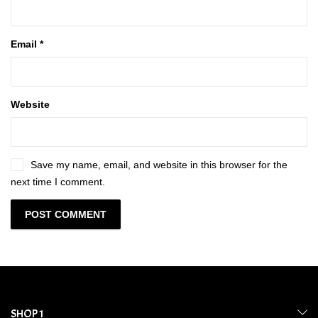
Email
*
Website
Save my name, email, and website in this browser for the
next time I comment.
SHOP 1