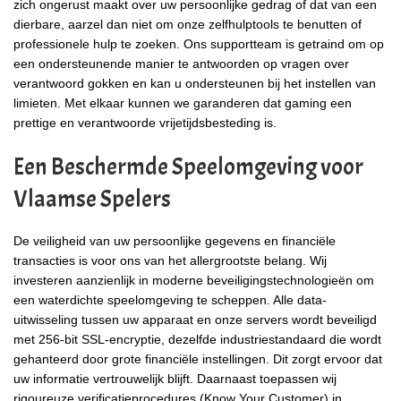
zich ongerust maakt over uw persoonlijke gedrag of dat van een
dierbare, aarzel dan niet om onze zelfhulptools te benutten of
professionele hulp te zoeken. Ons supportteam is getraind om op
een ondersteunende manier te antwoorden op vragen over
verantwoord gokken en kan u ondersteunen bij het instellen van
limieten. Met elkaar kunnen we garanderen dat gaming een
prettige en verantwoorde vrijetijdsbesteding is.
Een Beschermde Speelomgeving voor
Vlaamse Spelers
De veiligheid van uw persoonlijke gegevens en financiële
transacties is voor ons van het allergrootste belang. Wij
investeren aanzienlijk in moderne beveiligingstechnologieën om
een waterdichte speelomgeving te scheppen. Alle data-
uitwisseling tussen uw apparaat en onze servers wordt beveiligd
met 256-bit SSL-encryptie, dezelfde industriestandaard die wordt
gehanteerd door grote financiële instellingen. Dit zorgt ervoor dat
uw informatie vertrouwelijk blijft. Daarnaast toepassen wij
rigoureuze verificatieprocedures (Know Your Customer) in