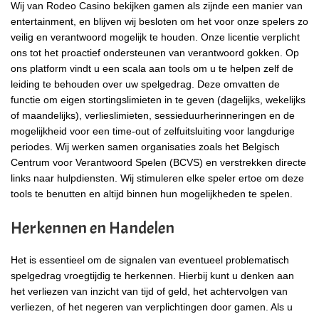
Wij van Rodeo Casino bekijken gamen als zijnde een manier van
entertainment, en blijven wij besloten om het voor onze spelers zo
veilig en verantwoord mogelijk te houden. Onze licentie verplicht
ons tot het proactief ondersteunen van verantwoord gokken. Op
ons platform vindt u een scala aan tools om u te helpen zelf de
leiding te behouden over uw spelgedrag. Deze omvatten de
functie om eigen stortingslimieten in te geven (dagelijks, wekelijks
of maandelijks), verlieslimieten, sessieduurherinneringen en de
mogelijkheid voor een time-out of zelfuitsluiting voor langdurige
periodes. Wij werken samen organisaties zoals het Belgisch
Centrum voor Verantwoord Spelen (BCVS) en verstrekken directe
links naar hulpdiensten. Wij stimuleren elke speler ertoe om deze
tools te benutten en altijd binnen hun mogelijkheden te spelen.
Herkennen en Handelen
Het is essentieel om de signalen van eventueel problematisch
spelgedrag vroegtijdig te herkennen. Hierbij kunt u denken aan
het verliezen van inzicht van tijd of geld, het achtervolgen van
verliezen, of het negeren van verplichtingen door gamen. Als u