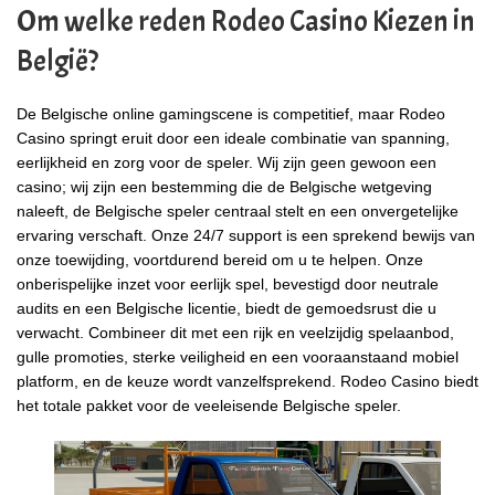
Om welke reden Rodeo Casino Kiezen in
België?
De Belgische online gamingscene is competitief, maar Rodeo
Casino springt eruit door een ideale combinatie van spanning,
eerlijkheid en zorg voor de speler. Wij zijn geen gewoon een
casino; wij zijn een bestemming die de Belgische wetgeving
naleeft, de Belgische speler centraal stelt en een onvergetelijke
ervaring verschaft. Onze 24/7 support is een sprekend bewijs van
onze toewijding, voortdurend bereid om u te helpen. Onze
onberispelijke inzet voor eerlijk spel, bevestigd door neutrale
audits en een Belgische licentie, biedt de gemoedsrust die u
verwacht. Combineer dit met een rijk en veelzijdig spelaanbod,
gulle promoties, sterke veiligheid en een vooraanstaand mobiel
platform, en de keuze wordt vanzelfsprekend. Rodeo Casino biedt
het totale pakket voor de veeleisende Belgische speler.