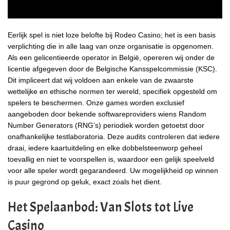
Eerlijk spel is niet loze belofte bij Rodeo Casino; het is een basis
verplichting die in alle laag van onze organisatie is opgenomen.
Als een gelicentieerde operator in België, opereren wij onder de
licentie afgegeven door de Belgische Kansspelcommissie (KSC).
Dit impliceert dat wij voldoen aan enkele van de zwaarste
wettelijke en ethische normen ter wereld, specifiek opgesteld om
spelers te beschermen. Onze games worden exclusief
aangeboden door bekende softwareproviders wiens Random
Number Generators (RNG’s) periodiek worden getoetst door
onafhankelijke testlaboratoria. Deze audits controleren dat iedere
draai, iedere kaartuitdeling en elke dobbelsteenworp geheel
toevallig en niet te voorspellen is, waardoor een gelijk speelveld
voor alle speler wordt gegarandeerd. Uw mogelijkheid op winnen
is puur gegrond op geluk, exact zoals het dient.
Het Spelaanbod: Van Slots tot Live
Casino