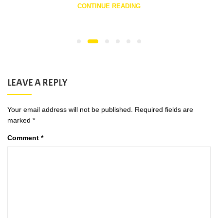
CONTINUE READING
LEAVE A REPLY
Your email address will not be published.
Required fields are
marked
*
Comment
*