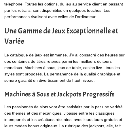
téléphone. Toutes les options, du jeu au service client en passant
par les retraits, sont disponibles en quelques touches. Les
performances rivalisent avec celles de l’ordinateur.
Une Gamme de Jeux Exceptionnelle et
Variée
Le catalogue de jeux est immense. J’y ai consacré des heures sur
des centaines de titres retenus parmi les meilleurs éditeurs
mondiaux. Machines à sous, jeux de table, casino live : tous les
styles sont proposés. La permanence de la qualité graphique et
sonore garantit un divertissement de haut niveau.
Machines à Sous et Jackpots Progressifs
Les passionnés de slots vont être satisfaits par la par une variété
des thèmes et des mécaniques. J’passe entre les classiques
intemporels et les créations récentes, avec leurs tours gratuits et
leurs modes bonus originaux. La rubrique des jackpots, elle, fait