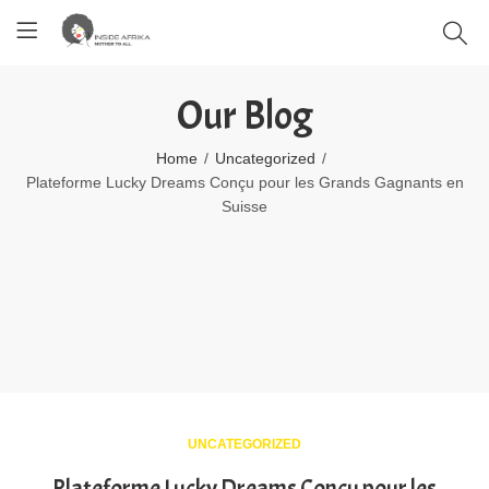
Our Blog
Home
Uncategorized
Plateforme Lucky Dreams Conçu pour les Grands Gagnants en
Suisse
UNCATEGORIZED
Plateforme Lucky Dreams Conçu pour les