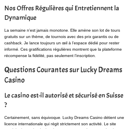
Nos Offres Régulières qui Entretiennent la
Dynamique
La semaine n’est jamais monotone. Elle amène son lot de tours
gratuits sur un thème, de tournois avec des prix garantis ou de
cashback. Je lance toujours un œil à l’espace dédié pour rester
informé. Ces gratifications régulières montrent que la plateforme
récompense la fidélité, pas seulement l’inscription.
Questions Courantes sur Lucky Dreams
Casino
Le casino est-il autorisé et sécurisé en Suisse
?
Certainement, sans équivoque. Lucky Dreams Casino détient une
licence internationale qui régit strictement son activité. Le site