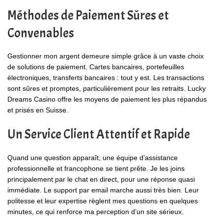
Méthodes de Paiement Sûres et
Convenables
Gestionner mon argent demeure simple grâce à un vaste choix
de solutions de paiement. Cartes bancaires, portefeuilles
électroniques, transferts bancaires : tout y est. Les transactions
sont sûres et promptes, particulièrement pour les retraits. Lucky
Dreams Casino offre les moyens de paiement les plus répandus
et prisés en Suisse.
Un Service Client Attentif et Rapide
Quand une question apparaît, une équipe d’assistance
professionnelle et francophone se tient prête. Je les joins
principalement par le chat en direct, pour une réponse quasi
immédiate. Le support par email marche aussi très bien. Leur
politesse et leur expertise règlent mes questions en quelques
minutes, ce qui renforce ma perception d’un site sérieux.