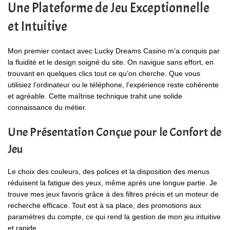
Une Plateforme de Jeu Exceptionnelle
et Intuitive
Mon premier contact avec Lucky Dreams Casino m’a conquis par
la fluidité et le design soigné du site. On navigue sans effort, en
trouvant en quelques clics tout ce qu’on cherche. Que vous
utilisiez l’ordinateur ou le téléphone, l’expérience reste cohérente
et agréable. Cette maîtrise technique trahit une solide
connaissance du métier.
Une Présentation Conçue pour le Confort de
Jeu
Le choix des couleurs, des polices et la disposition des menus
réduisent la fatigue des yeux, même après une longue partie. Je
trouve mes jeux favoris grâce à des filtres précis et un moteur de
recherche efficace. Tout est à sa place, des promotions aux
paramètres du compte, ce qui rend la gestion de mon jeu intuitive
et rapide.