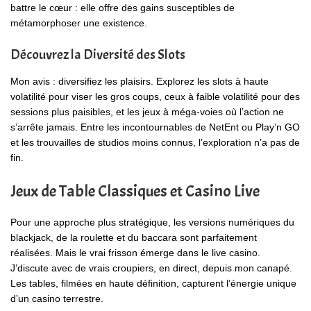
battre le cœur : elle offre des gains susceptibles de
métamorphoser une existence.
Découvrez la Diversité des Slots
Mon avis : diversifiez les plaisirs. Explorez les slots à haute
volatilité pour viser les gros coups, ceux à faible volatilité pour des
sessions plus paisibles, et les jeux à méga-voies où l’action ne
s’arrête jamais. Entre les incontournables de NetEnt ou Play’n GO
et les trouvailles de studios moins connus, l’exploration n’a pas de
fin.
Jeux de Table Classiques et Casino Live
Pour une approche plus stratégique, les versions numériques du
blackjack, de la roulette et du baccara sont parfaitement
réalisées. Mais le vrai frisson émerge dans le live casino.
J’discute avec de vrais croupiers, en direct, depuis mon canapé.
Les tables, filmées en haute définition, capturent l’énergie unique
d’un casino terrestre.