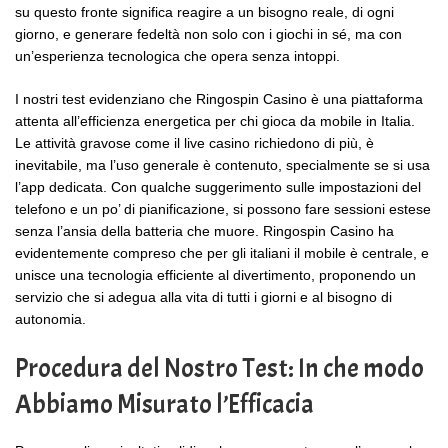
su questo fronte significa reagire a un bisogno reale, di ogni
giorno, e generare fedeltà non solo con i giochi in sé, ma con
un’esperienza tecnologica che opera senza intoppi.
I nostri test evidenziano che Ringospin Casino è una piattaforma
attenta all’efficienza energetica per chi gioca da mobile in Italia.
Le attività gravose come il live casino richiedono di più, è
inevitabile, ma l’uso generale è contenuto, specialmente se si usa
l’app dedicata. Con qualche suggerimento sulle impostazioni del
telefono e un po’ di pianificazione, si possono fare sessioni estese
senza l’ansia della batteria che muore. Ringospin Casino ha
evidentemente compreso che per gli italiani il mobile è centrale, e
unisce una tecnologia efficiente al divertimento, proponendo un
servizio che si adegua alla vita di tutti i giorni e al bisogno di
autonomia.
Procedura del Nostro Test: In che modo
Abbiamo Misurato l’Efficacia