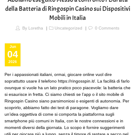
della Batteria di Ringospin Casino sui Dispositivi
Mobili in Italia
By
Loretha
Uncategorized
0
Comments
Jun
04
2026
Per i appassionati italiani, ormai, giocare online vuol dire
soprattutto usare il telefono
https://ringosspin.it/
. La facilità di farlo
ovunque si vuole ha un lato pratico poco piacevole: la batteria che
si esaurisce in fretta. Ci siamo chiesti se l’app o il sito mobile di
Ringospin Casino siano parsimoniosi o esigenti di autonomia. Per
scoprirlo, abbiamo fatto dei test di paragone. Vogliamo dare
un’idea oggettiva di come si comporta la piattaforma sugli
smartphone più comuni in Italia, con le nostre connessioni e in
momenti diversi della giornata. Lo scopo è fornire suggerimenti
utili per giocare più a lungo, senza il timore di restare a secco nel