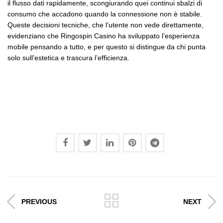
il flusso dati rapidamente, scongiurando quei continui sbalzi di
consumo che accadono quando la connessione non è stabile.
Queste decisioni tecniche, che l’utente non vede direttamente,
evidenziano che Ringospin Casino ha sviluppato l’esperienza
mobile pensando a tutto, e per questo si distingue da chi punta
solo sull’estetica e trascura l’efficienza.
PREVIOUS
NEXT