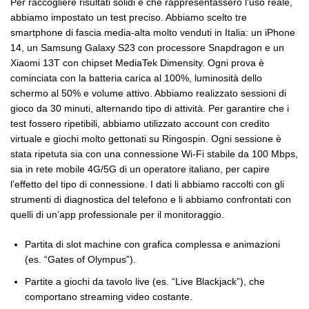
Per raccogliere risultati solidi e che rappresentassero l’uso reale,
abbiamo impostato un test preciso. Abbiamo scelto tre
smartphone di fascia media-alta molto venduti in Italia: un iPhone
14, un Samsung Galaxy S23 con processore Snapdragon e un
Xiaomi 13T con chipset MediaTek Dimensity. Ogni prova è
cominciata con la batteria carica al 100%, luminosità dello
schermo al 50% e volume attivo. Abbiamo realizzato sessioni di
gioco da 30 minuti, alternando tipo di attività. Per garantire che i
test fossero ripetibili, abbiamo utilizzato account con credito
virtuale e giochi molto gettonati su Ringospin. Ogni sessione è
stata ripetuta sia con una connessione Wi-Fi stabile da 100 Mbps,
sia in rete mobile 4G/5G di un operatore italiano, per capire
l’effetto del tipo di connessione. I dati li abbiamo raccolti con gli
strumenti di diagnostica del telefono e li abbiamo confrontati con
quelli di un’app professionale per il monitoraggio.
Partita di slot machine con grafica complessa e animazioni
(es. “Gates of Olympus”).
Partite a giochi da tavolo live (es. “Live Blackjack”), che
comportano streaming video costante.