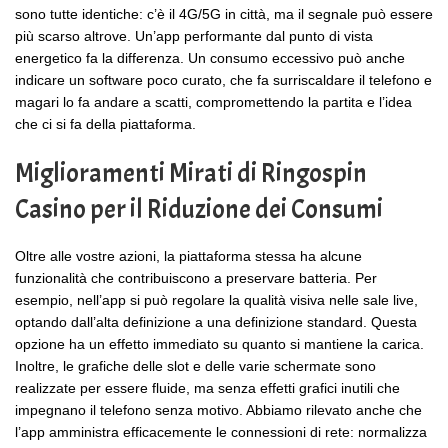
sono tutte identiche: c’è il 4G/5G in città, ma il segnale può essere
più scarso altrove. Un’app performante dal punto di vista
energetico fa la differenza. Un consumo eccessivo può anche
indicare un software poco curato, che fa surriscaldare il telefono e
magari lo fa andare a scatti, compromettendo la partita e l’idea
che ci si fa della piattaforma.
Miglioramenti Mirati di Ringospin
Casino per il Riduzione dei Consumi
Oltre alle vostre azioni, la piattaforma stessa ha alcune
funzionalità che contribuiscono a preservare batteria. Per
esempio, nell’app si può regolare la qualità visiva nelle sale live,
optando dall’alta definizione a una definizione standard. Questa
opzione ha un effetto immediato su quanto si mantiene la carica.
Inoltre, le grafiche delle slot e delle varie schermate sono
realizzate per essere fluide, ma senza effetti grafici inutili che
impegnano il telefono senza motivo. Abbiamo rilevato anche che
l’app amministra efficacemente le connessioni di rete: normalizza