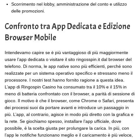
Scorrimento nel lobby, amministrazione del conto e utilizzo
delle promozioni.
Confronto tra App Dedicata e Edizione
Browser Mobile
Intendevamo capire se è più vantaggioso di più maggiormente
usare l’app dedicata o visitare il sito ringosspin.it dal browser del
telefono. Di norma, le app native sono più efficienti, perché sono
realizzate per un sistema operativo specifico e stressano meno il
processore. I nostri test hanno fornito ragione a questa idea.
L’app di Ringospin Casino ha consumato tra il 10% e il 15% in
meno di batteria confrontato con il browser, a parità di sessione di
gioco. Il motivo è che il browser, come Chrome o Safari, presenta
dei processi suoi da portare avanti e introduce un passaggio in
più. L’app, al contrario, agisce in modo più diretto con la grafica e
la rete. Se giochiamo spesso, installare l’app ufficiale, dove
possibile, è la scelta giusta per prolungare la carica. In più, con
l’app le notifiche funzionano meglio e il caricamento è più veloce,