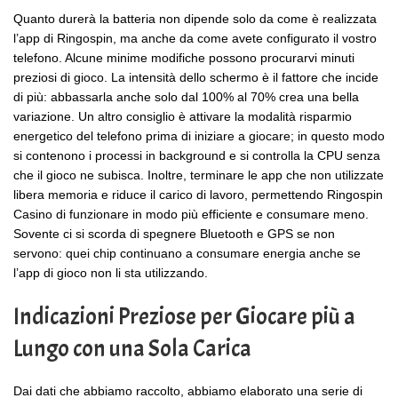
Quanto durerà la batteria non dipende solo da come è realizzata
l’app di Ringospin, ma anche da come avete configurato il vostro
telefono. Alcune minime modifiche possono procurarvi minuti
preziosi di gioco. La intensità dello schermo è il fattore che incide
di più: abbassarla anche solo dal 100% al 70% crea una bella
variazione. Un altro consiglio è attivare la modalità risparmio
energetico del telefono prima di iniziare a giocare; in questo modo
si contenono i processi in background e si controlla la CPU senza
che il gioco ne subisca. Inoltre, terminare le app che non utilizzate
libera memoria e riduce il carico di lavoro, permettendo Ringospin
Casino di funzionare in modo più efficiente e consumare meno.
Sovente ci si scorda di spegnere Bluetooth e GPS se non
servono: quei chip continuano a consumare energia anche se
l’app di gioco non li sta utilizzando.
Indicazioni Preziose per Giocare più a
Lungo con una Sola Carica
Dai dati che abbiamo raccolto, abbiamo elaborato una serie di