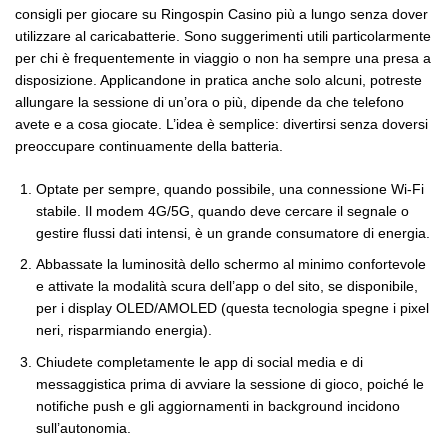
consigli per giocare su Ringospin Casino più a lungo senza dover
utilizzare al caricabatterie. Sono suggerimenti utili particolarmente
per chi è frequentemente in viaggio o non ha sempre una presa a
disposizione. Applicandone in pratica anche solo alcuni, potreste
allungare la sessione di un’ora o più, dipende da che telefono
avete e a cosa giocate. L’idea è semplice: divertirsi senza doversi
preoccupare continuamente della batteria.
Optate per sempre, quando possibile, una connessione Wi-Fi
stabile. Il modem 4G/5G, quando deve cercare il segnale o
gestire flussi dati intensi, è un grande consumatore di energia.
Abbassate la luminosità dello schermo al minimo confortevole
e attivate la modalità scura dell’app o del sito, se disponibile,
per i display OLED/AMOLED (questa tecnologia spegne i pixel
neri, risparmiando energia).
Chiudete completamente le app di social media e di
messaggistica prima di avviare la sessione di gioco, poiché le
notifiche push e gli aggiornamenti in background incidono
sull’autonomia.