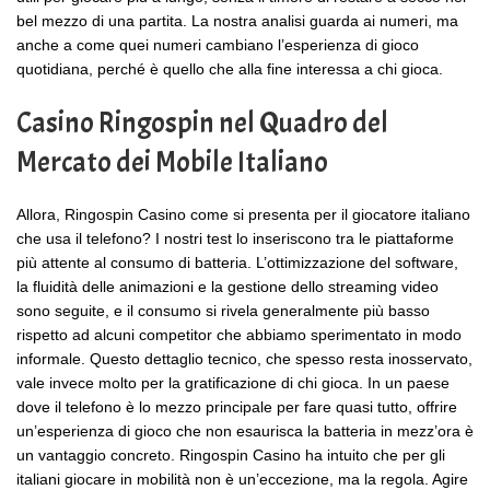
bel mezzo di una partita. La nostra analisi guarda ai numeri, ma
anche a come quei numeri cambiano l’esperienza di gioco
quotidiana, perché è quello che alla fine interessa a chi gioca.
Casino Ringospin nel Quadro del
Mercato dei Mobile Italiano
Allora, Ringospin Casino come si presenta per il giocatore italiano
che usa il telefono? I nostri test lo inseriscono tra le piattaforme
più attente al consumo di batteria. L’ottimizzazione del software,
la fluidità delle animazioni e la gestione dello streaming video
sono seguite, e il consumo si rivela generalmente più basso
rispetto ad alcuni competitor che abbiamo sperimentato in modo
informale. Questo dettaglio tecnico, che spesso resta inosservato,
vale invece molto per la gratificazione di chi gioca. In un paese
dove il telefono è lo mezzo principale per fare quasi tutto, offrire
un’esperienza di gioco che non esaurisca la batteria in mezz’ora è
un vantaggio concreto. Ringospin Casino ha intuito che per gli
italiani giocare in mobilità non è un’eccezione, ma la regola. Agire