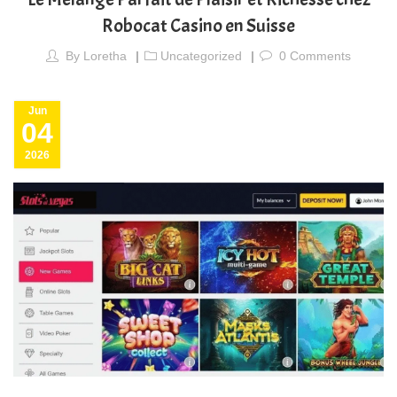
Robocat Casino en Suisse
By
Loretha
Uncategorized
0
Comments
Jun
04
2026