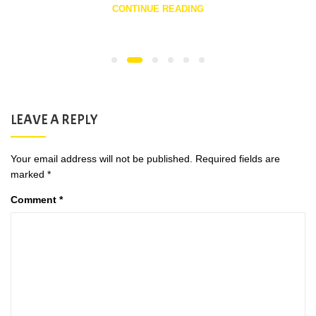
CONTINUE READING
LEAVE A REPLY
Your email address will not be published.
Required fields are
marked
*
Comment
*