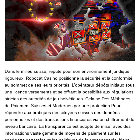
Dans le milieu suisse, réputé pour son environnement juridique
rigoureux, Robocat Casino positionne la sécurité et la conformité
au sommet de ses leurs priorités. L’opérateur dépôts initiaux sous
une licence versements et se offrant la possibilité aux régulations
strictes des autorités de jeu helvétiques. Cela se Des Méthodes
de Paiement Suisses et Modernes par une protection Pour
répondre aux pratiques des citoyens suisses des données
personnelles et des transactions financières via un chiffrement de
niveau bancaire. La transparence est adopté de mise, avec des
informations vaste gamme de moyens de paiement sur les
conditions générales et les politiques de jeu responsable. Nous