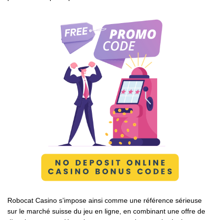
Robocat Casino s’impose ainsi comme une référence sérieuse
sur le marché suisse du jeu en ligne, en combinant une offre de