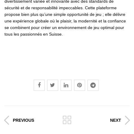
divertissement variée et innovante avec des standards de
sécurité et de responsabilité impeccables. Cette plateforme
propose bien plus qu’une simple opportunité de jeu ; elle délivre
une expérience globale où le plaisir, la modernité et la confiance
se combinent pour créer un environnement de jeu optimal pour
tous les passionnés en Suisse.
PREVIOUS
NEXT