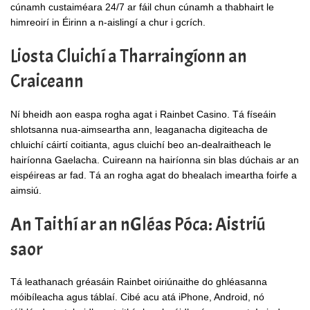
cúnamh custaiméara 24/7 ar fáil chun cúnamh a thabhairt le
himreoirí in Éirinn a n-aislingí a chur i gcrích.
Liosta Cluichí a Tharraingíonn an
Craiceann
Ní bheidh aon easpa rogha agat i Rainbet Casino. Tá físeáin
shlotsanna nua-aimseartha ann, leaganacha digiteacha de
chluichí cáirtí coitianta, agus cluichí beo an-dealraitheach le
hairíonna Gaelacha. Cuireann na hairíonna sin blas dúchais ar an
eispéireas ar fad. Tá an rogha agat do bhealach imeartha foirfe a
aimsiú.
An Taithí ar an nGléas Póca: Aistriú
saor
Tá leathanach gréasáin Rainbet oiriúnaithe do ghléasanna
móibíleacha agus táblaí. Cibé acu atá iPhone, Android, nó