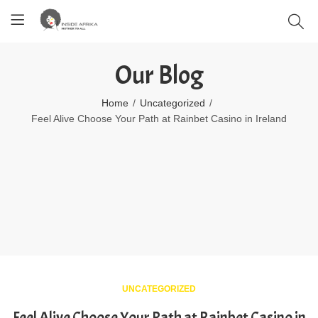
Our Blog
Home
Uncategorized
Feel Alive Choose Your Path at Rainbet Casino in Ireland
UNCATEGORIZED
Feel Alive Choose Your Path at Rainbet Casino in