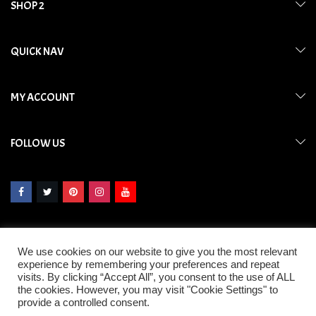
SHOP 2
QUICK NAV
MY ACCOUNT
FOLLOW US
We use cookies on our website to give you the most relevant
experience by remembering your preferences and repeat
visits. By clicking “Accept All”, you consent to the use of ALL
the cookies. However, you may visit "Cookie Settings" to
Insideafrika.store © 2020 by Inside Afrika All Rights Reserved.
provide a controlled consent.