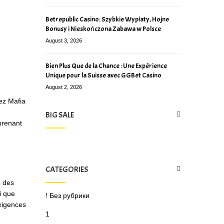
Betrepublic Casino: Szybkie Wypłaty, Hojne
Bonusy i Nieskończona Zabawa w Polsce
August 3, 2026
Bien Plus Que de la Chance : Une Expérience
Unique pour la Suisse avec GGBet Casino
August 2, 2026
ez Mafia
BIG SALE
mprenant
CATEGORIES
s des
i que
! Без рубрики
xigences
1