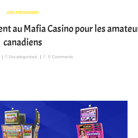
UNCATEGORIZED
nt au Mafia Casino pour les amateu
canadiens
Uncategorized
0
Comments