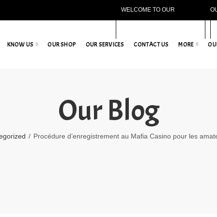
WELCOME TO OUR
O
WEBSITE!
KNOW US
OUR SHOP
OUR SERVICES
CONTACT US
MORE
OU
Our Blog
egorized
Procédure d’enregistrement au Mafia Casino pour les amat