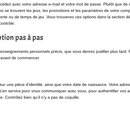
ccédez avec votre adresse e-mail et votre mot de passe. Plutôt que de
où se trouvent les jeux, les promotions et les paramètres de votre comp
perte ou de temps de jeu. Vous trouverez ces options dans la section d
contrôle.
ption pas à pas
es renseignements personnels précis, que vous devrez justifier plus tard.
es avant de commencer.
r une pièce d’identité, ainsi que votre date de naissance. Votre adre
s’en servira pour vous communiquer avec vous, pour authentifier vos a
 Contrôlez bien qu’il n’y a pas de coquille.