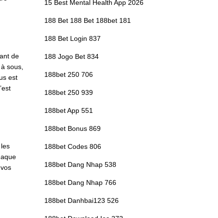
15 Best Mental Health App 2026
188 Bet 188 Bet 188bet 181
188 Bet Login 837
vant de
188 Jogo Bet 834
 à sous,
188bet 250 706
us est
’est
188bet 250 939
188bet App 551
188bet Bonus 869
 les
188bet Codes 806
Chaque
188bet Dang Nhap 538
 vos
188bet Dang Nhap 766
188bet Danhbai123 526