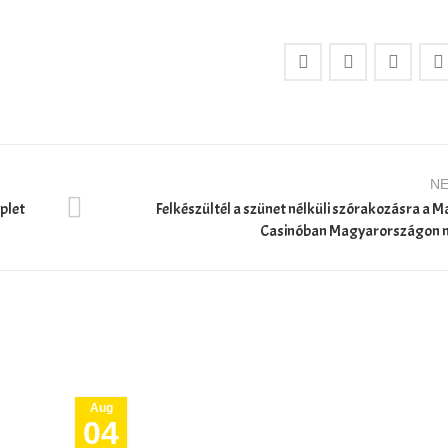
N
plet
Felkészültél a szünet nélküli szórakozásra a M
Casinóban Magyarországon 
Aug
04