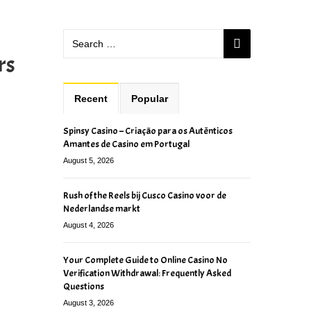
rs
Recent
Popular
Spinsy Casino – Criação para os Autênticos
Amantes de Casino em Portugal
August 5, 2026
Rush of the Reels bij Cusco Casino voor de
Nederlandse markt
August 4, 2026
Your Complete Guide to Online Casino No
Verification Withdrawal: Frequently Asked
Questions
August 3, 2026