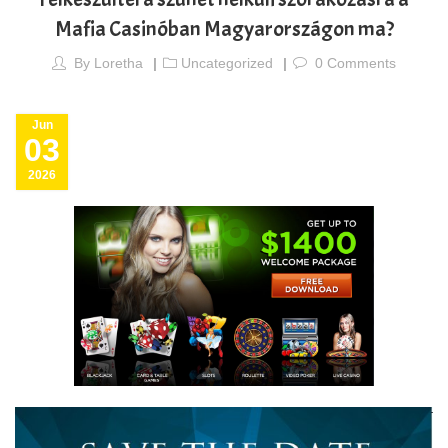
Mafia Casinóban Magyarországon ma?
By
Loretha
Uncategorized
0
Comments
Jun
03
2026