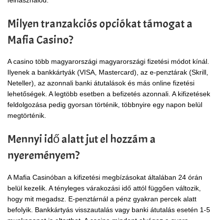
felhasználod.
Milyen tranzakciós opciókat támogat a
Mafia Casino?
A casino több magyarországi magyarországi fizetési módot kínál.
Ilyenek a bankkártyák (VISA, Mastercard), az e-penztárak (Skrill,
Neteller), az azonnali banki átutalások és más online fizetési
lehetőségek. A legtöbb esetben a befizetés azonnali. A kifizetések
feldolgozása pedig gyorsan történik, többnyire egy napon belül
megtörténik.
Mennyi idő alatt jut el hozzám a
nyereményem?
A Mafia Casinóban a kifizetési megbízásokat általában 24 órán
belül kezelik. A tényleges várakozási idő attól függően változik,
hogy mit megadsz. E-penztárnál a pénz gyakran percek alatt
befolyik. Bankkártyás visszautalás vagy banki átutalás esetén 1-5