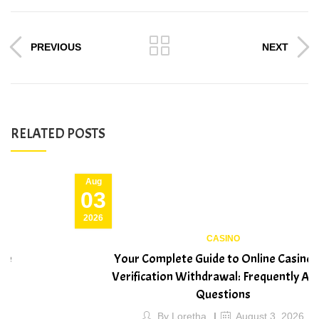
PREVIOUS
NEXT
RELATED POSTS
Aug
03
2026
CASINO
Your Complete Guide to Online Casino No
Verification Withdrawal: Frequently Asked
Questions
By
Loretha
August 3, 2026