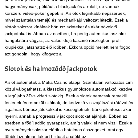
hagyományosak, például a blackjack és a rulett, de vannak
korszerű videó-póker gépek is. A slotok leginkább népszerűek,
mivel számtalan témájú és mechanikájú változat létezik. Ezek a
slotok sokszor kínálnak bónusz szinteket és akár növekvő
jackpotokat is. Abban az esetben, ha pedig autentikus asztalok
hangulatára vágysz, az valós idejű kaszinó részlegben profi
krupiékkal játszhatsz élő időben. Ekkora opció mellett nem fogod
azt gondolni, hogy kifogyott a
Slotok és halmozódó jackpotok
A slot automaták a Mafia Casino alapja. Számtalan változatos cím
közül válogathatsz, a klasszikus gyümölcsös automatáktól kezdve
a legújabb 3D-s videó slotokig. Ezek a slotok nemcsak remekül
festenek és remekül szólnak, de kedvező visszajátszási rátával és
izgalmas bónusz játékokkal is kecsegtetnek. Bárki jelentőset akar
nyerni, annak a progresszív jackpot slotokat ajánljuk. Ebben az
esetben a fődíj addig gyarapszik, amíg valaki el nem viszi. Ezek a
nyeremények sokszor elérik a hatalmas összegeket, ami egy
többlet izgalmas faktort biztosít a játékhoz.