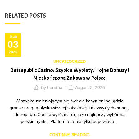
RELATED POSTS
Aug
03
2026
UNCATEGORIZED
Betrepublic Casino: Szybkie Wypłaty, Hojne Bonusy i
Nieskończona Zabawa w Polsce
By
Loretha
August 3, 2026
W szybko zmieniającym się świecie kasyn online, gdzie
gracze pragną błyskawicznej satysfakcji i niezwykłych emocji,
Betrepublic Casino wyróżnia się jako najlepszy wybór na
polskim rynku. Platforma ta nie tylko odpowiada…
CONTINUE READING