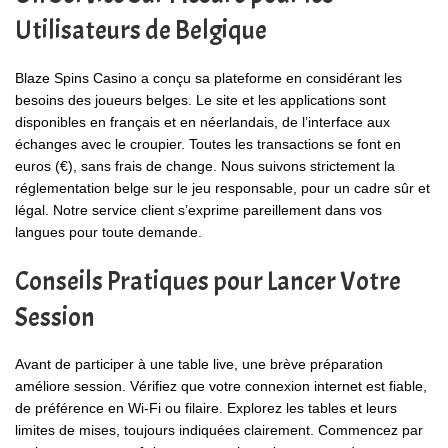
Utilisateurs de Belgique
Blaze Spins Casino a conçu sa plateforme en considérant les
besoins des joueurs belges. Le site et les applications sont
disponibles en français et en néerlandais, de l’interface aux
échanges avec le croupier. Toutes les transactions se font en
euros (€), sans frais de change. Nous suivons strictement la
réglementation belge sur le jeu responsable, pour un cadre sûr et
légal. Notre service client s’exprime pareillement dans vos
langues pour toute demande.
Conseils Pratiques pour Lancer Votre
Session
Avant de participer à une table live, une brève préparation
améliore session. Vérifiez que votre connexion internet est fiable,
de préférence en Wi-Fi ou filaire. Explorez les tables et leurs
limites de mises, toujours indiquées clairement. Commencez par