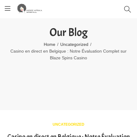
Our Blog
Home
Uncategorized
Casino en direct en Belgique : Notre Évaluation Complet sur
Blaze Spins Casino
UNCATEGORIZED
Casino en direct en Belgique : Notre Évaluation