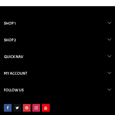
SHOP 1
SHOP 2
QUICK NAV
MY ACCOUNT
FOLLOW US