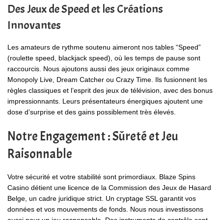
Des Jeux de Speed et les Créations
Innovantes
Les amateurs de rythme soutenu aimeront nos tables “Speed”
(roulette speed, blackjack speed), où les temps de pause sont
raccourcis. Nous ajoutons aussi des jeux originaux comme
Monopoly Live, Dream Catcher ou Crazy Time. Ils fusionnent les
règles classiques et l’esprit des jeux de télévision, avec des bonus
impressionnants. Leurs présentateurs énergiques ajoutent une
dose d’surprise et des gains possiblement très élevés.
Notre Engagement : Sûreté et Jeu
Raisonnable
Votre sécurité et votre stabilité sont primordiaux. Blaze Spins
Casino détient une licence de la Commission des Jeux de Hasard
Belge, un cadre juridique strict. Un cryptage SSL garantit vos
données et vos mouvements de fonds. Nous nous investissons