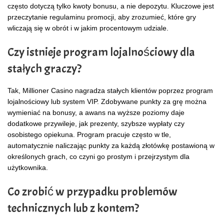
często dotyczą tylko kwoty bonusu, a nie depozytu. Kluczowe jest
przeczytanie regulaminu promocji, aby zrozumieć, które gry
wliczają się w obrót i w jakim procentowym udziale.
Czy istnieje program lojalnościowy dla
stałych graczy?
Tak, Millioner Casino nagradza stałych klientów poprzez program
lojalnościowy lub system VIP. Zdobywane punkty za grę można
wymieniać na bonusy, a awans na wyższe poziomy daje
dodatkowe przywileje, jak prezenty, szybsze wypłaty czy
osobistego opiekuna. Program pracuje często w tle,
automatycznie naliczając punkty za każdą złotówkę postawioną w
określonych grach, co czyni go prostym i przejrzystym dla
użytkownika.
Co zrobić w przypadku problemów
technicznych lub z kontem?