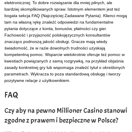
elektronicznej. To dobre rozwiązanie dla mniej pilnych, ale
bardziej skomplikowanych spraw. Istotnym elementem jest też
bogata sekcja FAQ (Najczęściej Zadawane Pytania). Klienci mogą
tam na własną rękę znaleźć odpowiedzi na fundamentalne
pytania dotyczące z konta, bonusów, płatności czy gier.
Fachowość i przyjazność polskojęzycznych konsultantów
znacząco podnoszą jakość obsługi. Gracze mają wtedy
świadomość, że w razie dowolnych trudności uzyskają
kompetentną pomoc. Wsparcie wielokrotnie oferuje też pomoc w
kwestiach powiązanych z samą rozgrywką, na przykład objaśnia
zasady konkretnej gry lub wspomaga znaleźć tytuł o określonych
parametrach. Wykracza to poza standardową obsługę i tworzy
pozytywne relacje z użytkownikiem.
FAQ
Czy aby na pewno Millioner Casino stanowi
zgodne z prawem i bezpieczne w Polsce?