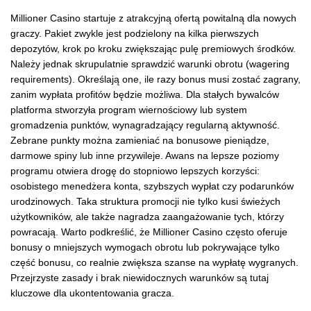
Millioner Casino startuje z atrakcyjną ofertą powitalną dla nowych
graczy. Pakiet zwykle jest podzielony na kilka pierwszych
depozytów, krok po kroku zwiększając pulę premiowych środków.
Należy jednak skrupulatnie sprawdzić warunki obrotu (wagering
requirements). Określają one, ile razy bonus musi zostać zagrany,
zanim wypłata profitów będzie możliwa. Dla stałych bywalców
platforma stworzyła program wiernościowy lub system
gromadzenia punktów, wynagradzający regularną aktywność.
Zebrane punkty można zamieniać na bonusowe pieniądze,
darmowe spiny lub inne przywileje. Awans na lepsze poziomy
programu otwiera drogę do stopniowo lepszych korzyści:
osobistego menedżera konta, szybszych wypłat czy podarunków
urodzinowych. Taka struktura promocji nie tylko kusi świeżych
użytkowników, ale także nagradza zaangażowanie tych, którzy
powracają. Warto podkreślić, że Millioner Casino często oferuje
bonusy o mniejszych wymogach obrotu lub pokrywające tylko
część bonusu, co realnie zwiększa szanse na wypłatę wygranych.
Przejrzyste zasady i brak niewidocznych warunków są tutaj
kluczowe dla ukontentowania gracza.