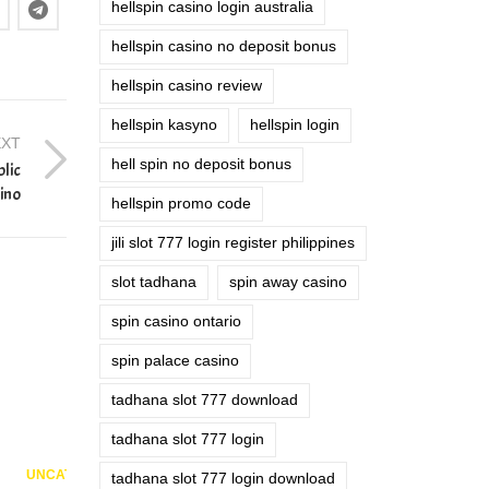
hellspin casino login australia
hellspin casino no deposit bonus
hellspin casino review
hellspin kasyno
hellspin login
EXT
hell spin no deposit bonus
blic
ino
hellspin promo code
jili slot 777 login register philippines
slot tadhana
spin away casino
spin casino ontario
spin palace casino
Aug
tadhana slot 777 download
01
tadhana slot 777 login
2026
UNCATEGORIZED
tadhana slot 777 login download