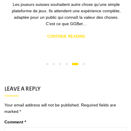
Les joueurs suisses souhaitent autre chose qu’une simple
plateforme de jeux. Ils attendent une expérience complète,
adaptée pour un public qui connaît la valeur des choses.
C’est ce que GGBet…
CONTINUE READING
LEAVE A REPLY
Your email address will not be published.
Required fields are
marked
*
Comment
*