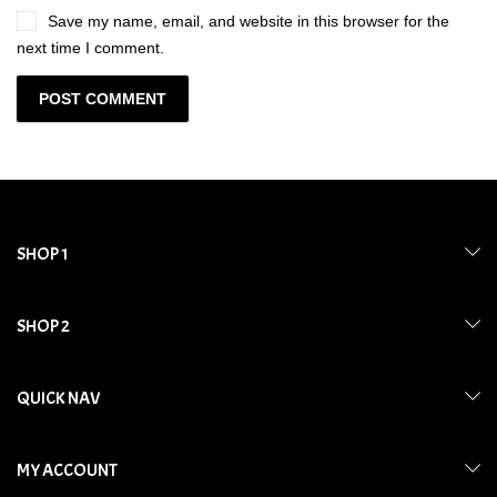
Save my name, email, and website in this browser for the
next time I comment.
SHOP 1
SHOP 2
QUICK NAV
MY ACCOUNT