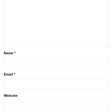
Name
*
Email
*
Website