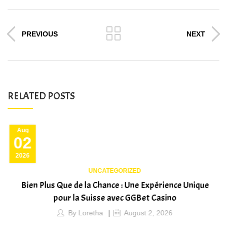
PREVIOUS
NEXT
RELATED POSTS
Aug
02
2026
UNCATEGORIZED
Bien Plus Que de la Chance : Une Expérience Unique
pour la Suisse avec GGBet Casino
By
Loretha
August 2, 2026