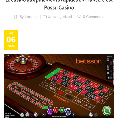
Possu Casino
By
Loretha
Uncategorized
0
Comments
Jul
06
2026