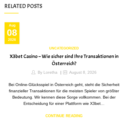
RELATED POSTS
Aug
08
2026
UNCATEGORIZED
X3bet Casino – Wie sicher sind Ihre Transaktionen in
Österreich?
By
Loretha
August 8, 2026
Bei Online-Glücksspiel in Österreich geht, steht die Sicherheit
finanzieller Transaktionen für die meisten Spieler von größter
Bedeutung. Wir kennen diese Sorge vollkommen. Bei der
Entscheidung für einer Plattform wie X3bet…
CONTINUE READING