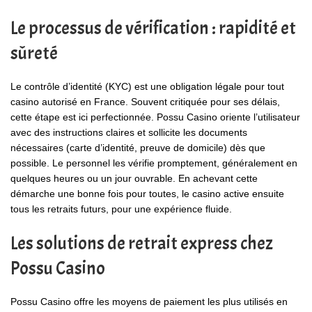
Le processus de vérification : rapidité et
sûreté
Le contrôle d’identité (KYC) est une obligation légale pour tout
casino autorisé en France. Souvent critiquée pour ses délais,
cette étape est ici perfectionnée. Possu Casino oriente l’utilisateur
avec des instructions claires et sollicite les documents
nécessaires (carte d’identité, preuve de domicile) dès que
possible. Le personnel les vérifie promptement, généralement en
quelques heures ou un jour ouvrable. En achevant cette
démarche une bonne fois pour toutes, le casino active ensuite
tous les retraits futurs, pour une expérience fluide.
Les solutions de retrait express chez
Possu Casino
Possu Casino offre les moyens de paiement les plus utilisés en