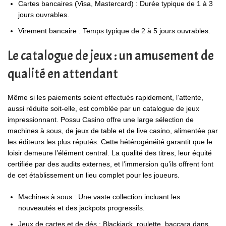
Cartes bancaires (Visa, Mastercard) : Durée typique de 1 à 3
jours ouvrables.
Virement bancaire : Temps typique de 2 à 5 jours ouvrables.
Le catalogue de jeux : un amusement de
qualité en attendant
Même si les paiements soient effectués rapidement, l’attente,
aussi réduite soit-elle, est comblée par un catalogue de jeux
impressionnant. Possu Casino offre une large sélection de
machines à sous, de jeux de table et de live casino, alimentée par
les éditeurs les plus réputés. Cette hétérogénéité garantit que le
loisir demeure l’élément central. La qualité des titres, leur équité
certifiée par des audits externes, et l’immersion qu’ils offrent font
de cet établissement un lieu complet pour les joueurs.
Machines à sous : Une vaste collection incluant les
nouveautés et des jackpots progressifs.
Jeux de cartes et de dés : Blackjack, roulette, baccara dans