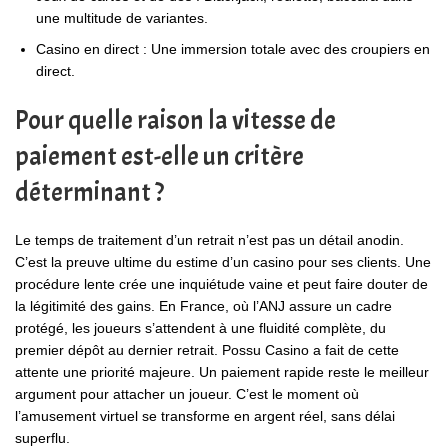
une multitude de variantes.
Casino en direct : Une immersion totale avec des croupiers en
direct.
Pour quelle raison la vitesse de
paiement est-elle un critère
déterminant ?
Le temps de traitement d’un retrait n’est pas un détail anodin.
C’est la preuve ultime du estime d’un casino pour ses clients. Une
procédure lente crée une inquiétude vaine et peut faire douter de
la légitimité des gains. En France, où l’ANJ assure un cadre
protégé, les joueurs s’attendent à une fluidité complète, du
premier dépôt au dernier retrait. Possu Casino a fait de cette
attente une priorité majeure. Un paiement rapide reste le meilleur
argument pour attacher un joueur. C’est le moment où
l’amusement virtuel se transforme en argent réel, sans délai
superflu.