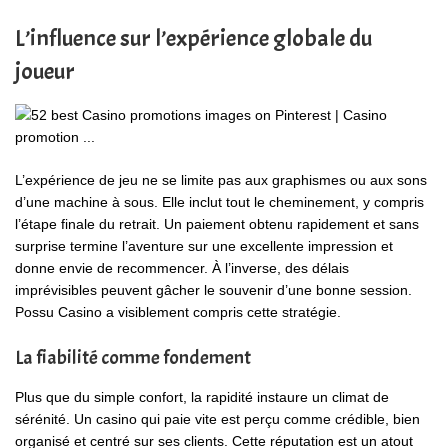
L’influence sur l’expérience globale du
joueur
L’expérience de jeu ne se limite pas aux graphismes ou aux sons
d’une machine à sous. Elle inclut tout le cheminement, y compris
l’étape finale du retrait. Un paiement obtenu rapidement et sans
surprise termine l’aventure sur une excellente impression et
donne envie de recommencer. À l’inverse, des délais
imprévisibles peuvent gâcher le souvenir d’une bonne session.
Possu Casino a visiblement compris cette stratégie.
La fiabilité comme fondement
Plus que du simple confort, la rapidité instaure un climat de
sérénité. Un casino qui paie vite est perçu comme crédible, bien
organisé et centré sur ses clients. Cette réputation est un atout