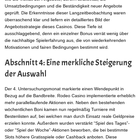
Umsatzbedingungen und die Beständigkeit neuer Angebote
geprüft. Die Erkenntnisse dieser Langzeitbeobachtung waren
überraschend klar und liefern ein detailliertes Bild der
Angebotsstrategie dieses Casinos. Diese Tiefe ist
ausschlaggebend, denn ein einzelner Bonus verrät wenig über
die nachhaltige Spielerfahrung aus, die von wiederkehrenden
Motivationen und fairen Bedingungen bestimmt wird.
Abschnitt 4: Eine merkliche Steigerung
der Auswahl
Der 4. Untersuchungsmonat markierte einen Wendepunkt in
Bezug auf die Bandbreite. Rodeo Casino implementierte erheblich
mehr parallellaufende Aktionen ein. Neben den bestehenden
wöchentlichen Boni kamen nun regelmäßig Turniere mit
Bestenlisten auf, bei welchen man durch Einsatz reale Geldpreise
erzielen konnte. Außerdem wurden verstärkt “Spiel des Tages”-
oder “Spiel der Woche”-Aktionen beworben, die bei bestimmte
Slots höhere Gratisspiele oder Cashback anboten. Diese