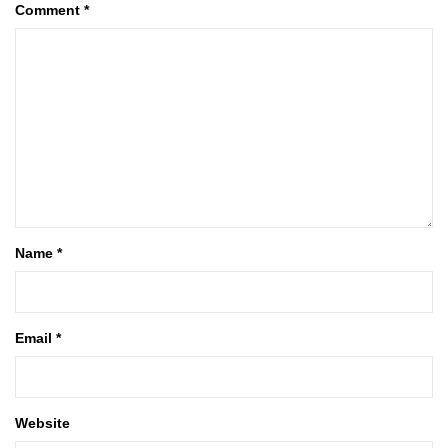
Comment
*
Name
*
Email
*
Website