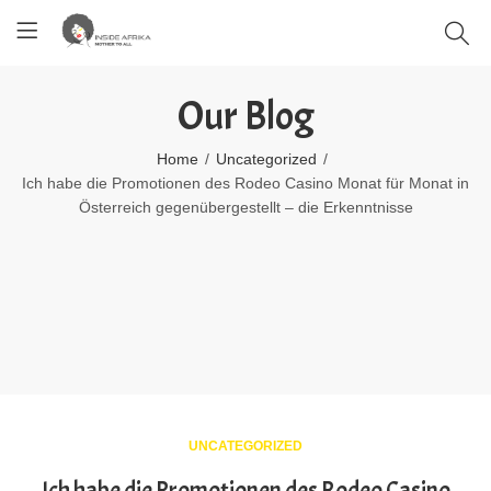
Our Blog
Home
Uncategorized
Ich habe die Promotionen des Rodeo Casino Monat für Monat in
Österreich gegenübergestellt – die Erkenntnisse
UNCATEGORIZED
Ich habe die Promotionen des Rodeo Casino