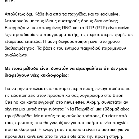
RTP;
Απολύτως όχι. Κάθε ένα από τα παιχνίδια, και τα exclusive,
λειτουργούν με τους ίδιους αυστηρούς όρους δικαιοσύνης.
Εφαρμόζουν πιστοποιημένες RNG και το RTP (RTP) είναι εκείνο
έχει προσδιορίσει ο προγραμματιστής, τις περισσότερες φορές σε
εξαιρετικά επίπεδα. Η μόνη διαφοροποίηση είναι στο χρόνο
διαθεσιμότητας. Τα βάσεις του έντιμου παιχνιδιού παραμένουν
αναλλοίωτα.
Με ποια μέθοδο είναι δυνατόν να εξασφαλίσω ότι δεν μου
διαφεύγουν νέες κυκλοφορίες;
Για να μην αποκλειστείτε σε καμία περίπτωση, ενεργοποιήστε τις
τις ειδοποιήσεις στον προσωπικό σας λογαριασμό στο Bison
Casino και κάντε εγγραφή στο newsletter. Ακόμη, συνιστάται αν
ρίχνετε μια ματιά στην ενότητα “Νέα Παιχνίδια” μια εβδομαδιαίως
την εβδομάδα. Με αυτούς τους απλούς τρόπους, θα είστε από
τους πρώτους που θα γνωρίζουν για οποιοδήποτε νέο παιχνίδι
που κυκλοφορεί. Η ενεργή σας παρουσία είναι το μυστικό για να
προλάβετε κάθε ένα από τα νέα slots από την πρώτη στιγμή.