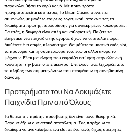
παρακολουθήσει το ευρύ κοινό. Με ποιον τρόπο
πραγματοποιείται κάτι τέτοιο; Το Bison Casino συνάπτει
συμφωνίες με μεγάλες εταιρείες λογισμικού, αποκτώντας τα
δικαιώματα πρώτης παρουσίασης για συγκεκριμένες κυκλοφορίες.
Για εσάς, η διαφορά είναι απλή και καθοριστική. Παίζετε τα
εξαιρετικά νέα παιχνίδια της αγοράς δίχως να σπαταλάτε ώρα.
Διαθέτετε ένα σαφές πλεονέκτημα. Θα μάθετε τα μυστικά ενός slot,
τα προνόμια και τη συμπεριφορά του, ενώ οι άλλοι ακόμα το
ψάχνουν. Είναι μια κίνηση που εκφράζει εκτίμηση στην ελληνική
κοινότητα, την βάζει στο επίκεντρο. Επιπλέον, σας ξεχωρίζει από
το πλήθος των συμμετεχόντων που περιμένουν τη συνηθισμένη
διανομή.
Προτερήματα του Να Δοκιμάζετε
Παιχνίδια Πριν από Όλους
Τα θετικά της πρώτης πρόσβασης δεν είναι μόνο θεωρητικά.
Παρουσιάζουν ουσιαστικό αποτέλεσμα. Σας παρέχουν το
δικαίωμα να ανακαλύψετε ένα slot σε ένα κενό, δίχως αμέτρητες