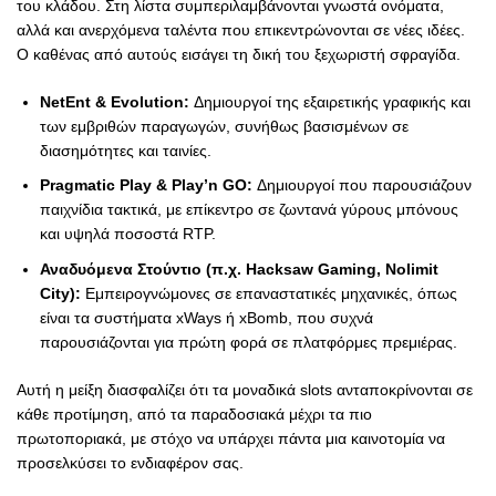
του κλάδου. Στη λίστα συμπεριλαμβάνονται γνωστά ονόματα,
αλλά και ανερχόμενα ταλέντα που επικεντρώνονται σε νέες ιδέες.
Ο καθένας από αυτούς εισάγει τη δική του ξεχωριστή σφραγίδα.
NetEnt & Evolution:
Δημιουργοί της εξαιρετικής γραφικής και
των εμβριθών παραγωγών, συνήθως βασισμένων σε
διασημότητες και ταινίες.
Pragmatic Play & Play’n GO:
Δημιουργοί που παρουσιάζουν
παιχνίδια τακτικά, με επίκεντρο σε ζωντανά γύρους μπόνους
και υψηλά ποσοστά RTP.
Αναδυόμενα Στούντιο (π.χ. Hacksaw Gaming, Nolimit
City):
Εμπειρογνώμονες σε επαναστατικές μηχανικές, όπως
είναι τα συστήματα xWays ή xBomb, που συχνά
παρουσιάζονται για πρώτη φορά σε πλατφόρμες πρεμιέρας.
Αυτή η μείξη διασφαλίζει ότι τα μοναδικά slots ανταποκρίνονται σε
κάθε προτίμηση, από τα παραδοσιακά μέχρι τα πιο
πρωτοποριακά, με στόχο να υπάρχει πάντα μια καινοτομία να
προσελκύσει το ενδιαφέρον σας.