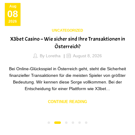
Aug
08
2026
UNCATEGORIZED
X3bet Casino – Wie sicher sind Ihre Transaktionen in
Österreich?
By
Loretha
August 8, 2026
Bei Online-Glücksspiel in Österreich geht, steht die Sicherheit
finanzieller Transaktionen für die meisten Spieler von größter
Bedeutung. Wir kennen diese Sorge vollkommen. Bei der
Entscheidung für einer Plattform wie X3bet…
CONTINUE READING