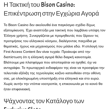
Η Τακτική του Bison Casino:
Επικέντρωση στην Εγχώρια Αγορά
Το Bison Casino δεν ακολουθεί ένα παγκόσμιο σχέδιο δίχως
εξατομίκευση. Έχει αναπτύξει μια τακτική που λαμβάνει υπόψη τον
Έλληνα χρήστη. Συνεργάζεται με προμηθευτές που ξέρουν τις
προτιμήσεις του ελληνικού κόσμου, διαλέγοντας παιχνίδια με
θεματικές, ήχους και μηχανισμούς που μιλάνε εδώ. Η επιλογή του
First Access Content δεν είναι τυχαία. Προέκυψε από την
διαπίστωση ότι η ελληνική αγορά θέλει διαρκή καινοτομία.
Βλέπουμε μια πλατφόρμα που αποπειράται να ηγηθεί, όχι να
αντιγράψει. Το πρωταρχικό ενδιαφέρον της είναι να προσφέρει την
τελευταία εξέλιξη της τεχνολογίας καζίνο κατευθείαν στην οθόνη
σας, με ολοκληρωμένη υποστήριξη στα ελληνικά και στο ευρώ.
Χωρίς αυτήν την ντόπια νοοτροπία, η επικοινωνία με το κοινό θα
ήταν επιφανειακή.
Ψάχνοντας τον Κατάλογο των