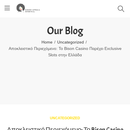
Our Blog
Home
Uncategorized
Αποκλειστικό Περιεχόμενο: Το Bison Casino Παρέχει Exclusive
Slots στην Ελλάδα
UNCATEGORIZED
Αποκλειστικό Περιεχόμενο: Το Bison Casino