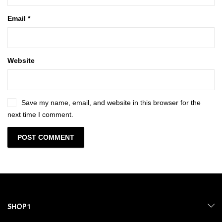
Email
*
Website
Save my name, email, and website in this browser for the
next time I comment.
SHOP 1