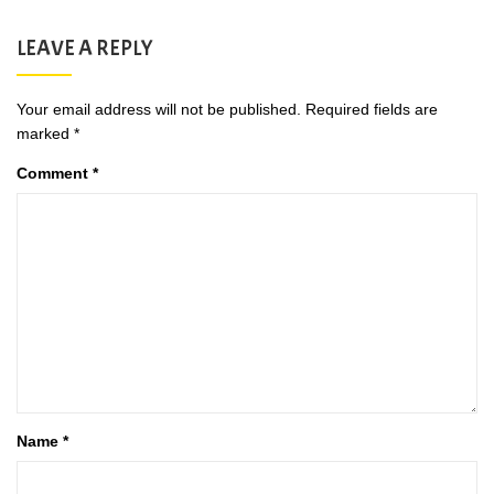
LEAVE A REPLY
Your email address will not be published.
Required fields are
marked
*
Comment
*
Name
*