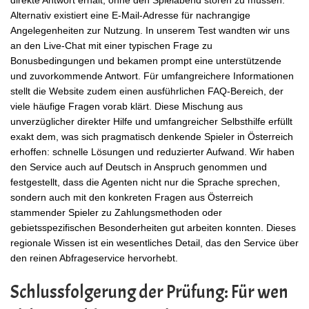
direkte Antwort erhält, ohne den Spielabend stören zu müssen.
Alternativ existiert eine E-Mail-Adresse für nachrangige
Angelegenheiten zur Nutzung. In unserem Test wandten wir uns
an den Live-Chat mit einer typischen Frage zu
Bonusbedingungen und bekamen prompt eine unterstützende
und zuvorkommende Antwort. Für umfangreichere Informationen
stellt die Website zudem einen ausführlichen FAQ-Bereich, der
viele häufige Fragen vorab klärt. Diese Mischung aus
unverzüglicher direkter Hilfe und umfangreicher Selbsthilfe erfüllt
exakt dem, was sich pragmatisch denkende Spieler in Österreich
erhoffen: schnelle Lösungen und reduzierter Aufwand. Wir haben
den Service auch auf Deutsch in Anspruch genommen und
festgestellt, dass die Agenten nicht nur die Sprache sprechen,
sondern auch mit den konkreten Fragen aus Österreich
stammender Spieler zu Zahlungsmethoden oder
gebietsspezifischen Besonderheiten gut arbeiten konnten. Dieses
regionale Wissen ist ein wesentliches Detail, das den Service über
den reinen Abfrageservice hervorhebt.
Schlussfolgerung der Prüfung: Für wen