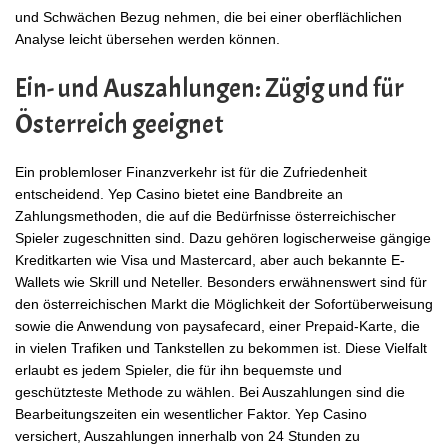
und Schwächen Bezug nehmen, die bei einer oberflächlichen
Analyse leicht übersehen werden können.
Ein- und Auszahlungen: Zügig und für
Österreich geeignet
Ein problemloser Finanzverkehr ist für die Zufriedenheit
entscheidend. Yep Casino bietet eine Bandbreite an
Zahlungsmethoden, die auf die Bedürfnisse österreichischer
Spieler zugeschnitten sind. Dazu gehören logischerweise gängige
Kreditkarten wie Visa und Mastercard, aber auch bekannte E-
Wallets wie Skrill und Neteller. Besonders erwähnenswert sind für
den österreichischen Markt die Möglichkeit der Sofortüberweisung
sowie die Anwendung von paysafecard, einer Prepaid-Karte, die
in vielen Trafiken und Tankstellen zu bekommen ist. Diese Vielfalt
erlaubt es jedem Spieler, die für ihn bequemste und
geschützteste Methode zu wählen. Bei Auszahlungen sind die
Bearbeitungszeiten ein wesentlicher Faktor. Yep Casino
versichert, Auszahlungen innerhalb von 24 Stunden zu