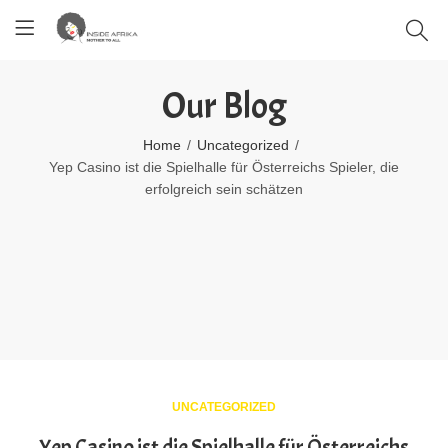
Our Blog
Home
Uncategorized
Yep Casino ist die Spielhalle für Österreichs Spieler, die
erfolgreich sein schätzen
UNCATEGORIZED
Yep Casino ist die Spielhalle für Österreichs