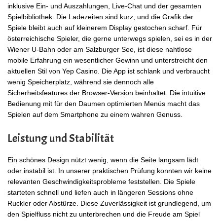
inklusive Ein- und Auszahlungen, Live-Chat und der gesamten
Spielbibliothek. Die Ladezeiten sind kurz, und die Grafik der
Spiele bleibt auch auf kleinerem Display gestochen scharf. Für
österreichische Spieler, die gerne unterwegs spielen, sei es in der
Wiener U-Bahn oder am Salzburger See, ist diese nahtlose
mobile Erfahrung ein wesentlicher Gewinn und unterstreicht den
aktuellen Stil von Yep Casino. Die App ist schlank und verbraucht
wenig Speicherplatz, während sie dennoch alle
Sicherheitsfeatures der Browser-Version beinhaltet. Die intuitive
Bedienung mit für den Daumen optimierten Menüs macht das
Spielen auf dem Smartphone zu einem wahren Genuss.
Leistung und Stabilität
Ein schönes Design nützt wenig, wenn die Seite langsam lädt
oder instabil ist. In unserer praktischen Prüfung konnten wir keine
relevanten Geschwindigkeitsprobleme feststellen. Die Spiele
starteten schnell und liefen auch in längeren Sessions ohne
Ruckler oder Abstürze. Diese Zuverlässigkeit ist grundlegend, um
den Spielfluss nicht zu unterbrechen und die Freude am Spiel