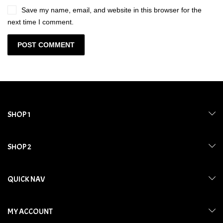
Save my name, email, and website in this browser for the
next time I comment.
SHOP 1
SHOP 2
QUICK NAV
MY ACCOUNT