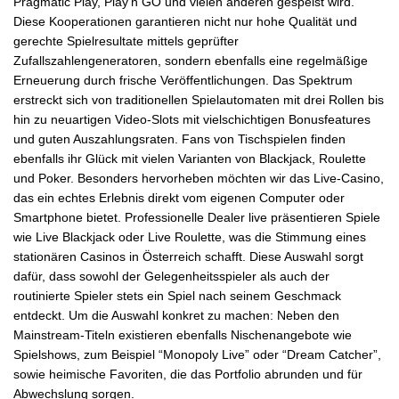
Pragmatic Play, Play’n GO und vielen anderen gespeist wird.
Diese Kooperationen garantieren nicht nur hohe Qualität und
gerechte Spielresultate mittels geprüfter
Zufallszahlengeneratoren, sondern ebenfalls eine regelmäßige
Erneuerung durch frische Veröffentlichungen. Das Spektrum
erstreckt sich von traditionellen Spielautomaten mit drei Rollen bis
hin zu neuartigen Video-Slots mit vielschichtigen Bonusfeatures
und guten Auszahlungsraten. Fans von Tischspielen finden
ebenfalls ihr Glück mit vielen Varianten von Blackjack, Roulette
und Poker. Besonders hervorheben möchten wir das Live-Casino,
das ein echtes Erlebnis direkt vom eigenen Computer oder
Smartphone bietet. Professionelle Dealer live präsentieren Spiele
wie Live Blackjack oder Live Roulette, was die Stimmung eines
stationären Casinos in Österreich schafft. Diese Auswahl sorgt
dafür, dass sowohl der Gelegenheitsspieler als auch der
routinierte Spieler stets ein Spiel nach seinem Geschmack
entdeckt. Um die Auswahl konkret zu machen: Neben den
Mainstream-Titeln existieren ebenfalls Nischenangebote wie
Spielshows, zum Beispiel “Monopoly Live” oder “Dream Catcher”,
sowie heimische Favoriten, die das Portfolio abrunden und für
Abwechslung sorgen.