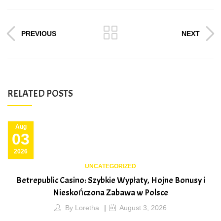
PREVIOUS
NEXT
RELATED POSTS
Aug
03
2026
UNCATEGORIZED
Betrepublic Casino: Szybkie Wypłaty, Hojne Bonusy i
Nieskończona Zabawa w Polsce
By
Loretha
August 3, 2026