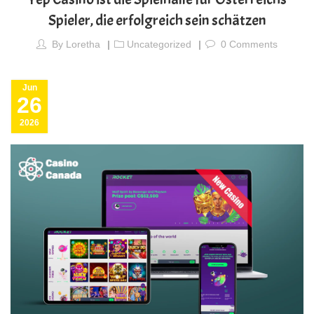
Spieler, die erfolgreich sein schätzen
By
Loretha
Uncategorized
0
Comments
Jun
26
2026