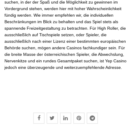
suchen, in der der Spaß und die Möglichkeit zu gewinnen im
Vordergrund stehen, werden hier mit hoher Wahrscheinlichkeit
fündig werden. Wie immer empfehlen wir, die individuellen
Beschränkungen im Blick zu behalten und das Spiel stets als
spannende Freizeitgestaltung zu betrachten. Für High Roller, die
ausschließlich auf Tischspiele setzen, oder Spieler, die
ausschließlich nach einer Lizenz einer bestimmten europäischen
Behörde suchen, mögen andere Casinos fachkundiger sein. Für
die breite Masse der österreichischen Spieler, die Abwechslung,
Nervenkitze und ein rundes Gesamtpaket suchen, ist Yep Casino
jedoch eine überzeugende und weiterzuempfehlende Adresse.