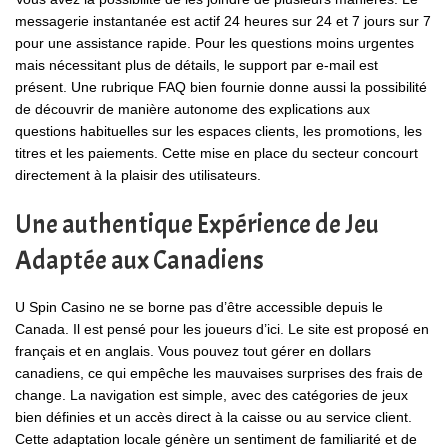
messagerie instantanée est actif 24 heures sur 24 et 7 jours sur 7
pour une assistance rapide. Pour les questions moins urgentes
mais nécessitant plus de détails, le support par e-mail est
présent. Une rubrique FAQ bien fournie donne aussi la possibilité
de découvrir de manière autonome des explications aux
questions habituelles sur les espaces clients, les promotions, les
titres et les paiements. Cette mise en place du secteur concourt
directement à la plaisir des utilisateurs.
Une authentique Expérience de Jeu
Adaptée aux Canadiens
U Spin Casino ne se borne pas d’être accessible depuis le
Canada. Il est pensé pour les joueurs d’ici. Le site est proposé en
français et en anglais. Vous pouvez tout gérer en dollars
canadiens, ce qui empêche les mauvaises surprises des frais de
change. La navigation est simple, avec des catégories de jeux
bien définies et un accès direct à la caisse ou au service client.
Cette adaptation locale génère un sentiment de familiarité et de