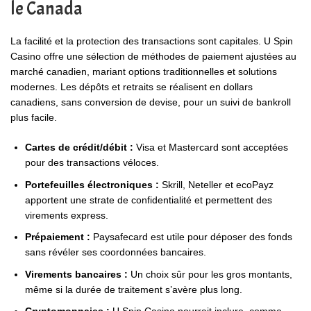
le Canada
La facilité et la protection des transactions sont capitales. U Spin
Casino offre une sélection de méthodes de paiement ajustées au
marché canadien, mariant options traditionnelles et solutions
modernes. Les dépôts et retraits se réalisent en dollars
canadiens, sans conversion de devise, pour un suivi de bankroll
plus facile.
Cartes de crédit/débit :
Visa et Mastercard sont acceptées
pour des transactions véloces.
Portefeuilles électroniques :
Skrill, Neteller et ecoPayz
apportent une strate de confidentialité et permettent des
virements express.
Prépaiement :
Paysafecard est utile pour déposer des fonds
sans révéler ses coordonnées bancaires.
Virements bancaires :
Un choix sûr pour les gros montants,
même si la durée de traitement s’avère plus long.