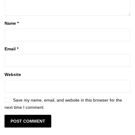
Name
*
Email
*
Website
Save my name, email, and website in this browser for the
next time I comment.