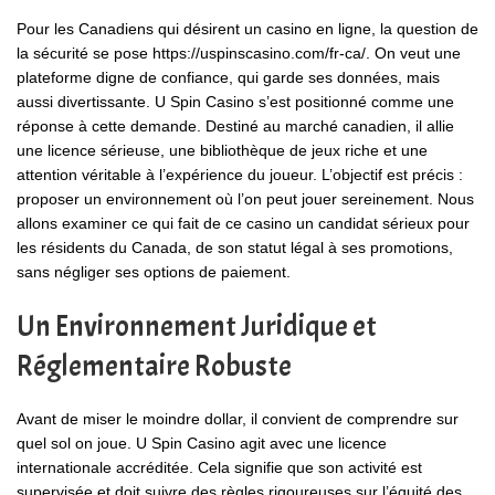
Pour les Canadiens qui désirent un casino en ligne, la question de
la sécurité se pose
https://uspinscasino.com/fr-ca/
. On veut une
plateforme digne de confiance, qui garde ses données, mais
aussi divertissante. U Spin Casino s’est positionné comme une
réponse à cette demande. Destiné au marché canadien, il allie
une licence sérieuse, une bibliothèque de jeux riche et une
attention véritable à l’expérience du joueur. L’objectif est précis :
proposer un environnement où l’on peut jouer sereinement. Nous
allons examiner ce qui fait de ce casino un candidat sérieux pour
les résidents du Canada, de son statut légal à ses promotions,
sans négliger ses options de paiement.
Un Environnement Juridique et
Réglementaire Robuste
Avant de miser le moindre dollar, il convient de comprendre sur
quel sol on joue. U Spin Casino agit avec une licence
internationale accréditée. Cela signifie que son activité est
supervisée et doit suivre des règles rigoureuses sur l’équité des