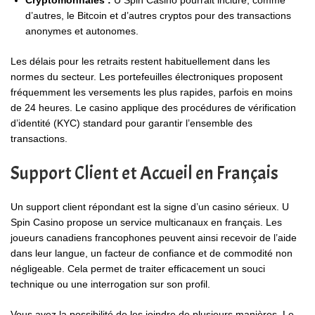
Cryptomonnaies :
U Spin Casino pourrait inclure, comme
d’autres, le Bitcoin et d’autres cryptos pour des transactions
anonymes et autonomes.
Les délais pour les retraits restent habituellement dans les
normes du secteur. Les portefeuilles électroniques proposent
fréquemment les versements les plus rapides, parfois en moins
de 24 heures. Le casino applique des procédures de vérification
d’identité (KYC) standard pour garantir l’ensemble des
transactions.
Support Client et Accueil en Français
Un support client répondant est la signe d’un casino sérieux. U
Spin Casino propose un service multicanaux en français. Les
joueurs canadiens francophones peuvent ainsi recevoir de l’aide
dans leur langue, un facteur de confiance et de commodité non
négligeable. Cela permet de traiter efficacement un souci
technique ou une interrogation sur son profil.
Vous avez la possibilité de les joindre de plusieurs manières. Le