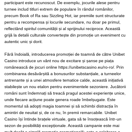
participant este recunoscut. De exemplu, jocurile alese pentru
turnee includ titluri extrem de populare în rândul românilor,
precum Book of Ra sau Sizzling Hot, iar premiile sunt structurate
pentru a recompensa și locurile secundare, nu doar pe primul,
reflectând spiritul comunității și al sprijinului reciproce. Această
grijă la detalii culturale convertește din promoție un eveniment cu
autentic unic și dorit.
Fără îndoială, introducerea promoției de toamnă de către Unibet
Casino introduce un vânt nou de excitare și șanse pe piața
românească de jocuri online
https://unibetscasino.eu/ro-ro/
. Prin
combinarea desăvârșită a bonusurilor substanțiale, a turneelor
antrenante și a unei atmosfere tematice calde, această inițiativă
stabilește un nou etalon pentru evenimentele sezoniere. Jucătorii
români sunt îndemnați să treacă pragul acestei experiențe unice,
unde fiecare acțiune poate genera roade îmbelșugate. Este
momentul să adopți magia toamnei și să schimbi distracția în
amintiri de neuitat și, de ce nu, în premii remarcabile. Unibet
Casino își întinde brațele virtuale, gata să te însoțească într-un
sezon de posibilități excepționale. Această campanie este mai
mult decât o simplă promoție promoțională; este o celebrare a