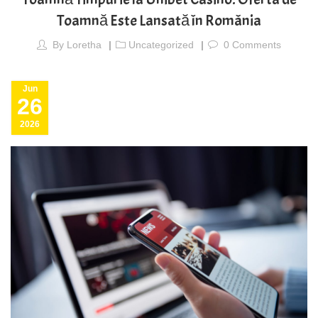
Toamnă Este Lansată în România
By
Loretha
Uncategorized
0
Comments
Jun
26
2026