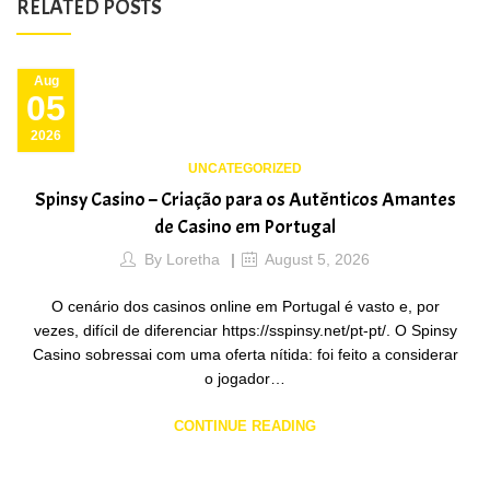
RELATED POSTS
Aug
05
2026
UNCATEGORIZED
Spinsy Casino – Criação para os Autênticos Amantes
de Casino em Portugal
By
Loretha
August 5, 2026
O cenário dos casinos online em Portugal é vasto e, por
vezes, difícil de diferenciar https://sspinsy.net/pt-pt/. O Spinsy
Casino sobressai com uma oferta nítida: foi feito a considerar
o jogador…
CONTINUE READING