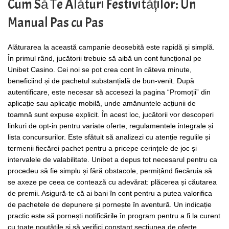
Cum Să Te Alături Festivităților: Un
Manual Pas cu Pas
Alăturarea la această campanie deosebită este rapidă și simplă.
În primul rând, jucătorii trebuie să aibă un cont funcțional pe
Unibet Casino. Cei noi se pot crea cont în câteva minute,
beneficiind și de pachetul substanțială de bun-venit. După
autentificare, este necesar să accesezi la pagina “Promoții” din
aplicație sau aplicație mobilă, unde amănuntele acțiunii de
toamnă sunt expuse explicit. În acest loc, jucătorii vor descoperi
linkuri de opt-in pentru variate oferte, regulamentele integrale și
lista concursurilor. Este sfătuit să analizezi cu atenție regulile și
termenii fiecărei pachet pentru a pricepe cerințele de joc și
intervalele de valabilitate. Unibet a depus tot necesarul pentru ca
procedeu să fie simplu și fără obstacole, permițând fiecăruia să
se axeze pe ceea ce contează cu adevărat: plăcerea și căutarea
de premii. Asigură-te că ai bani în cont pentru a putea valorifica
de pachetele de depunere și pornește în aventură. Un indicație
practic este să pornești notificările în program pentru a fi la curent
cu toate noutățile și să verifici constant secțiunea de oferte,