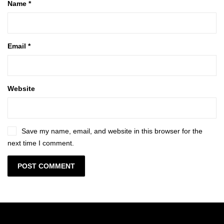
Name
*
Email
*
Website
Save my name, email, and website in this browser for the
next time I comment.