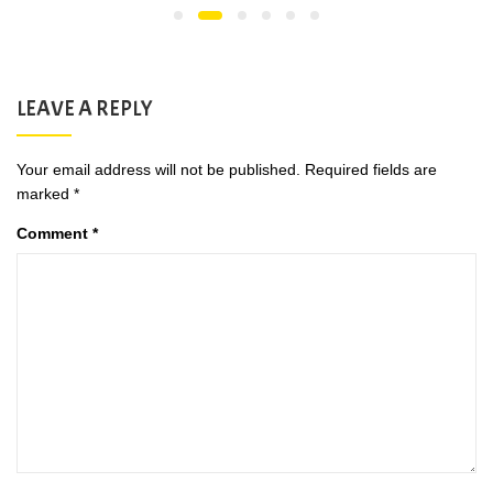
LEAVE A REPLY
Your email address will not be published.
Required fields are
marked
*
Comment
*