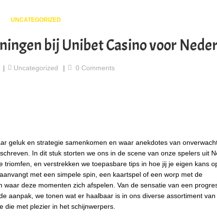
UNCATEGORIZED
ningen bij Unibet Casino voor Nede
Uncategorized
0
Comments
 waar geluk en strategie samenkomen en waar anekdotes van onverwacht
reven. In dit stuk storten we ons in de scene van onze spelers uit N
triomfen, en verstrekken we toepasbare tips in hoe jij je eigen kans 
ng aanvangt met een simpele spin, een kaartspel of een worp met de
ijn waar deze momenten zich afspelen. Van de sensatie van een progre
rde aanpak, we tonen wat er haalbaar is in ons diverse assortiment va
 die met plezier in het schijnwerpers.