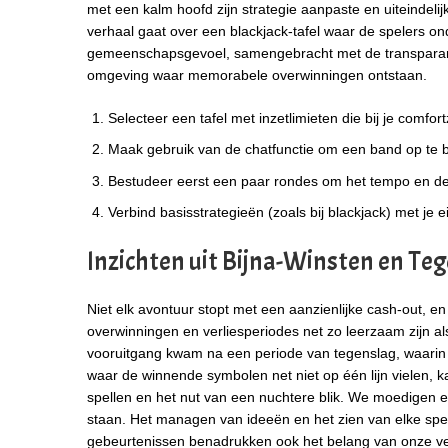
met een kalm hoofd zijn strategie aanpaste en uiteindel
verhaal gaat over een blackjack-tafel waar de spelers o
gemeenschapsgevoel, samengebracht met de transparanti
omgeving waar memorabele overwinningen ontstaan.
Selecteer een tafel met inzetlimieten die bij je comf
Maak gebruik van de chatfunctie om een band op te 
Bestudeer eerst een paar rondes om het tempo en de 
Verbind basisstrategieën (zoals bij blackjack) met je e
Inzichten uit Bijna-Winsten en Te
Niet elk avontuur stopt met een aanzienlijke cash-out, en
overwinningen en verliesperiodes net zo leerzaam zijn a
vooruitgang kwam na een periode van tegenslag, waarin z
waar de winnende symbolen net niet op één lijn vielen, k
spellen en het nut van een nuchtere blik. We moedigen 
staan. Het managen van ideeën en het zien van elke spelr
gebeurtenissen benadrukken ook het belang van onze veran