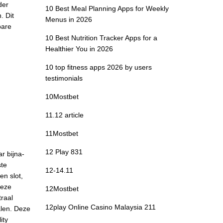
der
10 Best Meal Planning Apps for Weekly
. Dit
Menus in 2026
bare
10 Best Nutrition Tracker Apps for a
Healthier You in 2026
10 top fitness apps 2026 by users
testimonials
10Mostbet
11.12 article
11Mostbet
12 Play 831
r bijna-
ste
12-14.11
en slot,
deze
12Mostbet
raal
12play Online Casino Malaysia 211
alen. Deze
ity