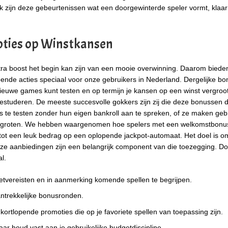
ijk zijn deze gebeurtenissen wat een doorgewinterde speler vormt, klaa
oties op Winstkansen
tra boost het begin kan zijn van een mooie overwinning. Daarom bied
ende acties speciaal voor onze gebruikers in Nederland. Dergelijke b
ieuwe games kunt testen en op termijn je kansen op een winst vergroot
bestuderen. De meeste succesvolle gokkers zijn zij die deze bonussen 
ots te testen zonder hun eigen bankroll aan te spreken, of ze maken geb
 vergroten. We hebben waargenomen hoe spelers met een welkomstbonu
de tot een leuk bedrag op een oplopende jackpot-automaat. Het doel is o
ze aanbiedingen zijn een belangrijk component van die toezegging. Doo
l.
tvereisten en in aanmerking komende spellen te begrijpen.
antrekkelijke bonusronden.
ortlopende promoties die op je favoriete spellen van toepassing zijn.
ar houd vast aan je gebruikelijke budgetdiscipline.