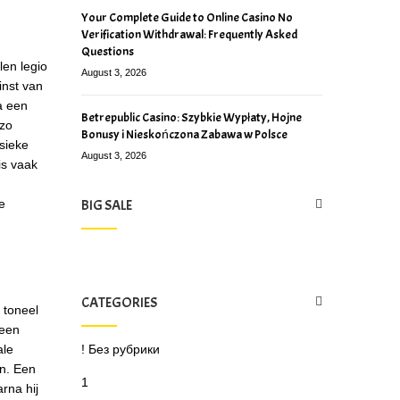
Your Complete Guide to Online Casino No
Verification Withdrawal: Frequently Asked
Questions
len legio
August 3, 2026
inst van
a een
Betrepublic Casino: Szybkie Wypłaty, Hojne
 zo
Bonusy i Nieskończona Zabawa w Polsce
ssieke
August 3, 2026
is vaak
BIG SALE
e
CATEGORIES
 toneel
 een
ale
! Без рубрики
en. Een
1
rna hij