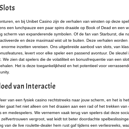
Slots
turen, en bij Unibet Casino zijn de verhalen van winsten op deze spel
jdens een lunchpauze een paar spins draaide op Book of Dead en een w
ig scherm van expanderende symbolen. Of de fan van Starburst, die n
 activeerde en deze maximaal wist uit te buiten. Deze verhalen worden
se enorme inzetten vereisen. Ons uitgebreide aanbod van slots, van kla
onusfeatures, levert voor elke speler een passend avontuur. De sleutel 
t. We zien dat spelers die de volatiliteit en bonusfrequentie van een slot
ehalen. Het is deze toegankelijkheid en het potentieel voor verrassend
unity.
loed van Interactie
feer van een fysiek casino rechtstreeks naar jouw scherm, en het is het
r gaat het niet alleen om het draaien aan een rad of het trekken van
ers en medespelers. We vernemen vaak terug van spelers dat deze soci
elfvertrouwen vergroot, wat leidt tot beter doordachte spelbeslissing
 van de live roulette-dealer hem rust gaf tijdens een verliesreeks, waa