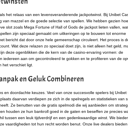
otwinsten
 als het relaas van een levensveranderende jackpotwinst. Bij Unibet Cas
olg van mazzel en de goede selectie van spellen. We hebben gezien hoe
ve slot zoals Mega Fortune of Hall of Gods de jackpot lieten vallen, wa
spellen zijn speciaal gemaakt om uitkeringen op te bouwen tot enorme
et bericht dat door onze hele gemeenschap circuleert. Het proces is d
ccount. Wat deze relazen zo speciaal doet zijn, is niet alleen het geld, m
ijn deze ogenblikken die de kern van de casino-ervaring vormen: de
n iedereen aan om gecontroleerd te gokken en te profiteren van de op
het verschiet ligt.
Aanpak en Geluk Combineren
ns en doordachte keuzes. Veel van onze succesvolle spelers bij Unibet
plaats daarvan verdiepen ze zich in de spelregels en statistieken van s
l heeft. Ze benutten van de gratis spelmodi die wij aanbieden om strateg
ien houden ze hun bankroll goed in de gaten en beseffen ze precies w
l tussen een leuk tijdverdrijf en een gedenkwaardige winst. We biede
deze vaardigheden tot hun recht worden benut. Onze live dealers biede