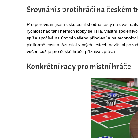
Srovnání s protihráči na českém t
Pro porovnání jsem uskutečnil shodné testy na dvou další
rychlost načítání herních lobby se lišila, vlastní spolehl
spíše spočívá na úrovni vašeho připojení a na technologi
platformě casina. Azurslot v mých testech nezůstal pozad
večer, což je pro české hráče příznivá zpráva.
Konkrétní rady pro místní hráče