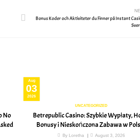
N
Bonus Koder och Aktiviteter du Finner på Instant Casi
Sver
Aug
03
2026
UNCATEGORIZED
o No
Betrepublic Casino: Szybkie Wypłaty, H
Asked
Bonusy i Nieskończona Zabawa w Pol
By
Loretha
August 3, 2026