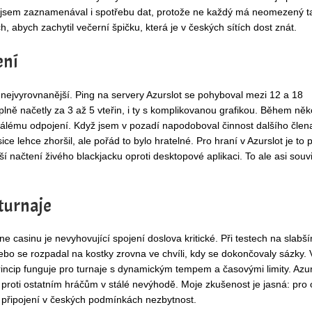
at jsem zaznamenával i spotřebu dat, protože ne každý má neomezený ta
abych zachytil večerní špičku, která je v českých sítích dost znát.
ení
 nejvyrovnanější. Ping na servery Azurslot se pohyboval mezi 12 a 18
lně načetly za 3 až 5 vteřin, i ty s komplikovanou grafikou. Během něk
álému odpojení. Když jsem v pozadí napodoboval činnost dalšího člen
lehce zhoršil, ale pořád to bylo hratelné. Pro hraní v Azurslot je to p
ší načtení živého blackjacku oproti desktopové aplikaci. To ale asi souvi
 turnaje
e casinu je nevyhovující spojení doslova kritické. Při testech na slabš
ebo se rozpadal na kostky zrovna ve chvíli, kdy se dokončovaly sázky. 
rincip funguje pro turnaje s dynamickým tempem a časovými limity. Azurs
proti ostatním hráčům v stálé nevýhodě. Moje zkušenost je jasná: pro 
i připojení v českých podmínkách nezbytnost.