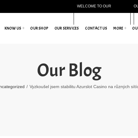
WELCOME TO OUR
O
WEBSITE!
KNOW US
OUR SHOP
OUR SERVICES
CONTACT US
MORE
OU
Our Blog
ncategorized
Vyzkoušel jsem stabilitu Azurslot Casino na různých sít