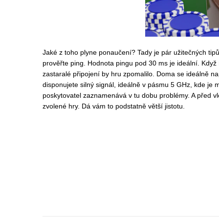
Jaké z toho plyne ponaučení? Tady je pár užitečných tipů, 
prověřte ping. Hodnota pingu pod 30 ms je ideální. Když
zastaralé připojení by hru zpomalilo. Doma se ideálně na
disponujete silný signál, ideálně v pásmu 5 GHz, kde je m
poskytovatel zaznamenává v tu dobu problémy. A před vl
zvolené hry. Dá vám to podstatně větší jistotu.