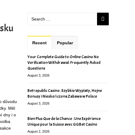
esku
Recent
Popular
Your Complete Guide to Online Casino No
Verification Withdrawal: Frequently Asked
Questions
August 3, 2026
Betrepublic Casino: Szybkie Wypłaty, Hojne
Bonusy i Nieskończona Zabawa w Polsce
ho důvodu
August 3, 2026
dky. Měl
í dny i o
Bien Plus Que de la Chance : Une Expérience
 volba
Unique pour la Suisse avec GGBet Casino
nsakce
August 2, 2026