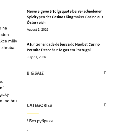
Meine eigene Erfolgsquote bei verschiedenen
Spieltypen des Casinos Kingmaker Casino aus
Österreich
o na
August 1, 2026
Jeden
 akce měly
A funcionalidade de busca do Naobet Casino
a zhruba
Permite Descobrir Jogos em Portugal
July 31, 2026
BIG SALE
ou
ní
gický
em, ne hru
CATEGORIES
! Без рубрики
1