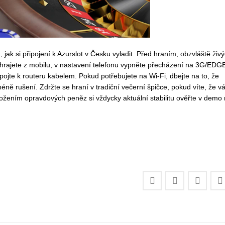
jak si připojení k Azurslot v Česku vyladit. Před hraním, obzvláště živý
 hrajete z mobilu, v nastavení telefonu vypněte přecházení na 3G/EDGE
pojte k routeru kabelem. Pokud potřebujete na Wi-Fi, dbejte na to, že
éně rušení. Zdržte se hraní v tradiční večerní špičce, pokud víte, že v
ožením opravdových peněz si vždycky aktuální stabilitu ověřte v demo