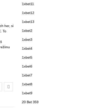
1xbet11
1xbet12
1xbet13
ch her, si
1xbet2
. To
1xbet3
áš
 režimu
1xbet4
1xbet5
1xbet6
1xbet7
1xbet8
1xbet9
20 Bet 359