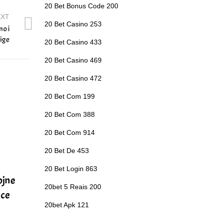
20 Bet Bonus Code 200
EXT
20 Bet Casino 253
no i
ige
20 Bet Casino 433
20 Bet Casino 469
20 Bet Casino 472
20 Bet Com 199
20 Bet Com 388
20 Bet Com 914
20 Bet De 453
20 Bet Login 863
ojne
20bet 5 Reais 200
sce
20bet Apk 121