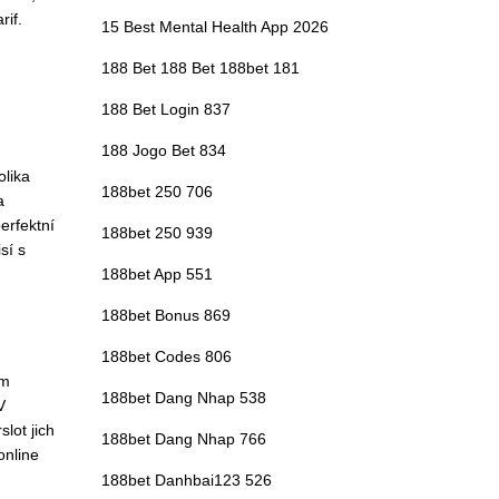
rif.
15 Best Mental Health App 2026
188 Bet 188 Bet 188bet 181
188 Bet Login 837
188 Jogo Bet 834
olika
188bet 250 706
a
erfektní
188bet 250 939
sí s
188bet App 551
188bet Bonus 869
188bet Codes 806
ím
188bet Dang Nhap 538
V
lot jich
188bet Dang Nhap 766
online
188bet Danhbai123 526