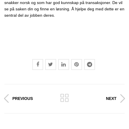
snakker norsk og som har god kunnskap på transaksjoner. De vil
se på saken din og finne en løsning. Å hjelpe deg med dette er en
sentral del av jobben deres.
PREVIOUS
NEXT