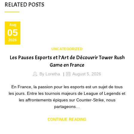
RELATED POSTS
Aug
05
2026
UNCATEGORIZED
Les Pauses Esports et l’Art de Découvrir Tower Rush
Game en France
By
Loretha
August 5, 2026
En France, la passion pour les esports est un sujet de tous
les jours. Entre les tournois majeurs de League of Legends et
les affrontements épiques sur Counter-Strike, nous
partageons…
CONTINUE READING