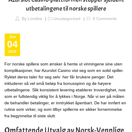
utbetalingene til norske spillere
By
Loretha
Uncategorized
0
Comments
Jun
04
2026
For norske spillere som ønsker å hente ut vinningene sine uten
komplikasjoner, har Azurslot Casino vist seg som en solid spiller.
Ryktet deres taler for seg selv: her får brukere penger. Det
inkluderer så vel små beløp fra bonusspinn og de høyere
utbetalingene. Slik konsistent levering etablerer troverdighet, noe
som er fullstendig viktig for å lykkes i Norge. Når vi ser på måten
de behandler betalinger, er inntrykket åpenbart. De har innført en
rutine som virker, og som tilbyr spillerne en sikker fornemmelse
fra begynnelse til siste slutt.
Omfattende Utvalg av Norsk-Vennlige