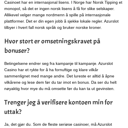
Casinoet har en internasjonal lisens. I Norge har Norsk Tipping et
monopol, så det er ingen norsk lisens å få for slike selskaper.
Allikevel velger mange nordmenn å spille på internasjonale
plattformer. Det er din egen jobb å sjekke lokale regler. Azurslot
tilbyer i hvert fall norsk språk og bruker norske kroner.
Hvor stort er omsetningskravet på
bonuser?
Betingelsene endrer seg fra kampanje til kampanje. Azurslot
Casino har et rykte for å ha fornuftige og klare vilkår
sammenlignet med mange andre. Det lureste er alltid å åpne
vilkårene og lese dem før du tar imot en bonus. Da ser du helt
nøyaktig hvor mye du må omsette før du kan ta ut gevinsten.
Trenger jeg å verifisere kontoen min for
uttak?
Ja, det gjør du. Som de fleste seriøse casinoer, må Azurslot