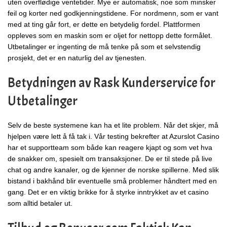
uten overflødige ventetider. Mye er automatisk, noe som minsker
feil og korter ned godkjenningstidene. For nordmenn, som er vant
med at ting går fort, er dette en betydelig fordel. Plattformen
oppleves som en maskin som er oljet for nettopp dette formålet.
Utbetalinger er ingenting de må tenke på som et selvstendig
prosjekt, det er en naturlig del av tjenesten.
Betydningen av Rask Kunderservice for
Utbetalinger
Selv de beste systemene kan ha et lite problem. Når det skjer, må
hjelpen være lett å få tak i. Vår testing bekrefter at Azurslot Casino
har et supportteam som både kan reagere kjapt og som vet hva
de snakker om, spesielt om transaksjoner. De er til stede på live
chat og andre kanaler, og de kjenner de norske spillerne. Med slik
bistand i bakhånd blir eventuelle små problemer håndtert med en
gang. Det er en viktig brikke for å styrke inntrykket av et casino
som alltid betaler ut.