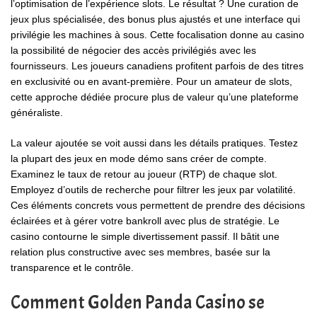
l’optimisation de l’expérience slots. Le résultat ? Une curation de
jeux plus spécialisée, des bonus plus ajustés et une interface qui
privilégie les machines à sous. Cette focalisation donne au casino
la possibilité de négocier des accès privilégiés avec les
fournisseurs. Les joueurs canadiens profitent parfois de des titres
en exclusivité ou en avant-première. Pour un amateur de slots,
cette approche dédiée procure plus de valeur qu’une plateforme
généraliste.
La valeur ajoutée se voit aussi dans les détails pratiques. Testez
la plupart des jeux en mode démo sans créer de compte.
Examinez le taux de retour au joueur (RTP) de chaque slot.
Employez d’outils de recherche pour filtrer les jeux par volatilité.
Ces éléments concrets vous permettent de prendre des décisions
éclairées et à gérer votre bankroll avec plus de stratégie. Le
casino contourne le simple divertissement passif. Il bâtit une
relation plus constructive avec ses membres, basée sur la
transparence et le contrôle.
Comment Golden Panda Casino se