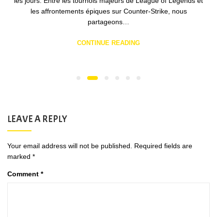
les jours. Entre les tournois majeurs de League of Legends et
les affrontements épiques sur Counter-Strike, nous
partageons…
CONTINUE READING
LEAVE A REPLY
Your email address will not be published.
Required fields are
marked
*
Comment
*