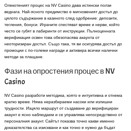
Олекотеният процес на NV Casino дава истински ползи
веднага. Най-ясното предимство е мигновеният достъп до
цялото съдържание в казиното след одобрение: депозити,
тегления, бонуси. Играчите спестяват време и нерви, който
често се губят в лабиринти от инструкции. Пълноценната
верификация освен това обезопасява акаунта от
неоторизиран достъп. Също така, тя ви осигурява достъп до
промоции с по-големи награди и активира всички налични
методи за плащане.
Фази на опростения процес в NV
Casino
NV Casino разработи методика, която е интуитивна и отнема
кратко време. Няма неразбираеми насоки или излишни
трудности. Изцяло маршрут от създаване до верифициран
акаунт е ясно наблюдаем и се управлява непосредствено от
персоналния акаунт. Сайтът показва точно какви именно
доказателства са изисквани и как точно е нужно да бъдат