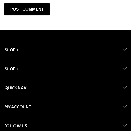
SHOP 1
SHOP 2
QUICK NAV
MY ACCOUNT
FOLLOW US