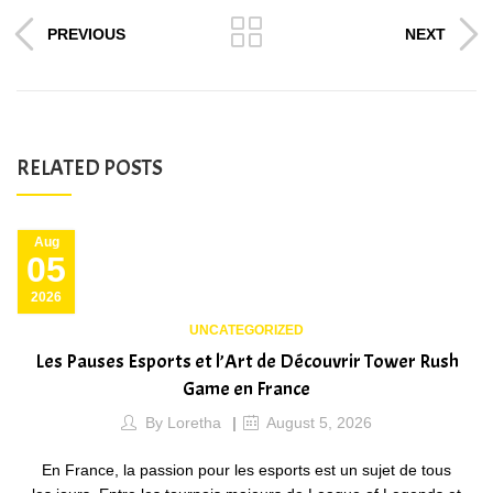
PREVIOUS
NEXT
RELATED POSTS
Aug
05
2026
UNCATEGORIZED
Les Pauses Esports et l’Art de Découvrir Tower Rush
Game en France
By
Loretha
August 5, 2026
En France, la passion pour les esports est un sujet de tous