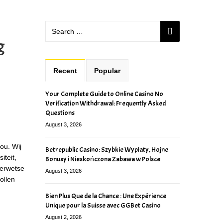
g
Recent
Popular
Your Complete Guide to Online Casino No
Verification Withdrawal: Frequently Asked
Questions
August 3, 2026
ou. Wij
Betrepublic Casino: Szybkie Wypłaty, Hojne
iteit,
Bonusy i Nieskończona Zabawa w Polsce
derwetse
August 3, 2026
ollen
Bien Plus Que de la Chance : Une Expérience
Unique pour la Suisse avec GGBet Casino
August 2, 2026