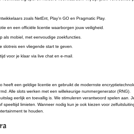
ntwikkelaars zoals NetEnt, Play’n GO en Pragmatic Play.
e en een officiële licentie waarborgen jouw veiligheid.
 als mobiel, met eenvoudige zoekfuncties.
 slotreis een vliegende start te geven.
d voor je klaar via live chat en e-mail.
ino heeft een geldige licentie en gebruikt de modernste encryptietechnol
rmd. Alle slots werken met een willekeurige nummergenerator (RNG).
uitslag eerlijk en toevallig is. We stimuleren verantwoord spelen aan. J
of speeltijd limieten. Wanneer nodig kun je ook kiezen voor zelfuitsluiti
entertainment te houden.
kra