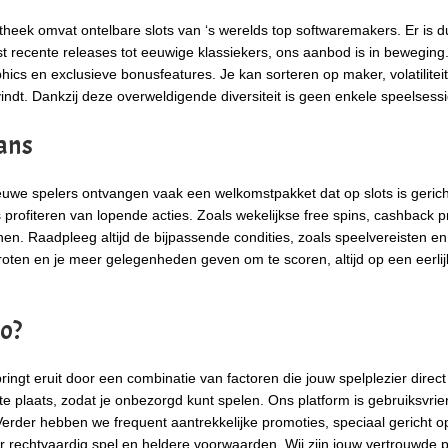
otheek omvat ontelbare slots van ‘s werelds top softwaremakers. Er is d
 recente releases tot eeuwige klassiekers, ons aanbod is in beweging. 
s en exclusieve bonusfeatures. Je kan sorteren op maker, volatiliteit
indt. Dankzij deze overweldigende diversiteit is geen enkele speelsessie
fans
uwe spelers ontvangen vaak een welkomstpakket dat op slots is gerich
profiteren van lopende acties. Zoals wekelijkse free spins, cashback 
nen. Raadpleeg altijd de bijpassende condities, zoals speelvereisten en
groten en je meer gelegenheden geven om te scoren, altijd op een eerli
o?
ingt eruit door een combinatie van factoren die jouw spelplezier direct
rste plaats, zodat je onbezorgd kunt spelen. Ons platform is gebruiksvrie
Verder hebben we frequent aantrekkelijke promoties, speciaal gericht op
rechtvaardig spel en heldere voorwaarden. Wij zijn jouw vertrouwde p