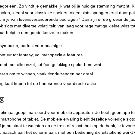
egorieën. Zo vindt je gemakkelijk wat bij je huidige stemming matcht. K
en, ideaal voor klassieke spelers. Video slots springen eruit door pa
om je van levensveranderende bedragen? Dan zijn er de groeiende ja
k slots met diverse volatiliteit: van laag voor regelmatige kleine wins t
tuur helpt je een goede keuze te maken.
symbolen, perfect voor nostalgie.
ntuur tot fantasy, vol met speciale features.
emt met elke inzet, tot één gelukkige speler hem wint.
en om te winnen, vaak tienduizenden per draai.
ang kunt kopen tot de bonusronde voor directe actie.
g
 optimaal geoptimaliseerd voor mobiele apparaten. Je hoeft geen app te
martphone of tablet. De mobiele ervaring biedt dezelfde volledige slotco
e nu staat te wachten op de trein of relaxt thuis op de bank, je favorie
utomatisch aan het scherm aan, met een bediening die uitstekend werkt 