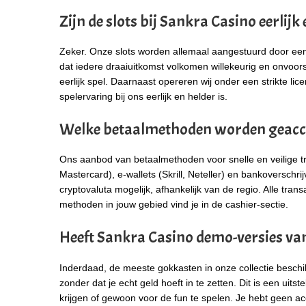
Zijn de slots bij Sankra Casino eerlijk
Zeker. Onze slots worden allemaal aangestuurd door een
dat iedere draaiuitkomst volkomen willekeurig en onvoorsp
eerlijk spel. Daarnaast opereren wij onder een strikte lic
spelervaring bij ons eerlijk en helder is.
Welke betaalmethoden worden geacce
Ons aanbod van betaalmethoden voor snelle en veilige tran
Mastercard), e-wallets (Skrill, Neteller) en bankoversch
cryptovaluta mogelijk, afhankelijk van de regio. Alle trans
methoden in jouw gebied vind je in de cashier-sectie.
Heeft Sankra Casino demo-versies va
Inderdaad, de meeste gokkasten in onze collectie besch
zonder dat je echt geld hoeft in te zetten. Dit is een uit
krijgen of gewoon voor de fun te spelen. Je hebt geen ac