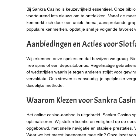
Bij Sankra Casino is keuzevrijheid essentieel. Onze bibli
voortdurend iets nieuws om te ontdekken. Vanaf de meest
kenmerkt zich door een uniek thema, aansprekende graphic
populaire kenmerken, opdat je snel je volgende favoriet v
Aanbiedingen en Acties voor Slot
Wij erkennen onze spelers en dat bewijzen we graag. Nie
free spins of een depositobonus. Regelmatige gebruikers 
of wedstrijden waarin je tegen anderen strijdt voor gewin
vervaldata. Ons streven is eenvoudig: je spelplezier ver
duidelijke methode.
Waarom Kiezen voor Sankra Casin
Het online casino-aanbod is uitgebreid. Sankra Casino spr
optimaliseren. Wij stellen licentie en veiligheid op de ee
opgebouwd, met snelle navigatie en stabiele prestaties. 
Waar we het meest ingenomen mee zijn? Onze inzet voor 