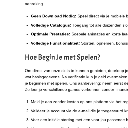
aanraking.
Geen Download Nodig:
Speel direct via je mobiele
Volledige Catalogus:
Toegang tot alle duizenden slots
Optimale Prestaties:
Soepele animaties en korte laa
Volledige Functionaliteit:
Storten, opnemen, bonuss
Hoe Begin Je met Spelen?
Om direct van onze slots te kunnen genieten, doorloop j
wat basisgegevens. Na verificatie kun je geld overmaken
je beginnen met spelen. Ons aanbeveling: neem eerst de 
Zo leer je verschillende games verkennen zonder financiee
Meld je aan zonder kosten op ons platform via het regi
Valideer je account via de e-mail die je toegestuurd kri
Voer een initiële storting met een voor jou passende