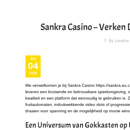
Sankra Casino – Verken
By
Loretha
Jun
04
2026
We verwelkomen je bij Sankra Casino
https://sankra.eu.c
leveren een bruisende en betrouwbare speelomgeving, ont
kwaliteit en een platform dat eenvoudig te gebruiken is. 
fruitautomaten, indrukwekkende video slots of progressiev
draaien voor spanning en de mogelijkheid op mooie wins
Een Universum van Gokkasten op