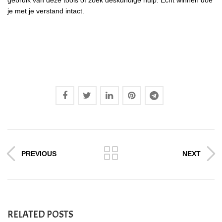
je met je verstand intact.
PREVIOUS
NEXT
RELATED POSTS