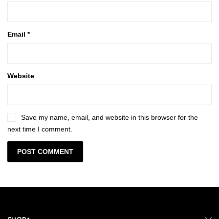
Email
*
Website
Save my name, email, and website in this browser for the
next time I comment.