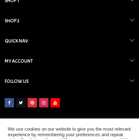
SHOP 1
SHOP 2
QUICK NAV
MY ACCOUNT
FOLLOW US
We use cookies on our website to give you the most relevant
experience by remembering your preferences and repeat