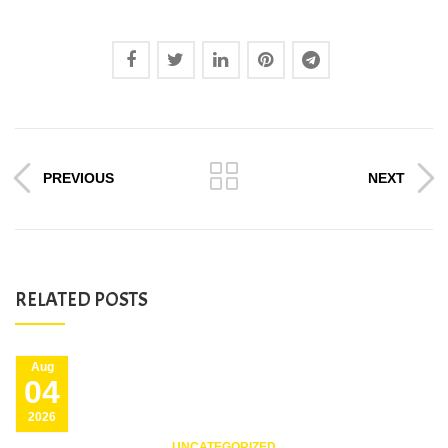
PREVIOUS
NEXT
RELATED POSTS
Aug
04
2026
UNCATEGORIZED