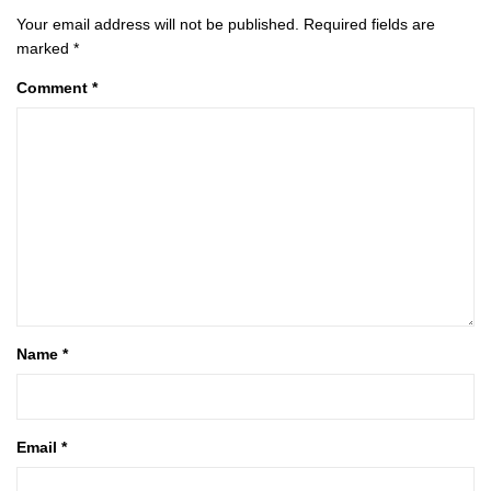
Your email address will not be published.
Required fields are
marked
*
Comment
*
Name
*
Email
*