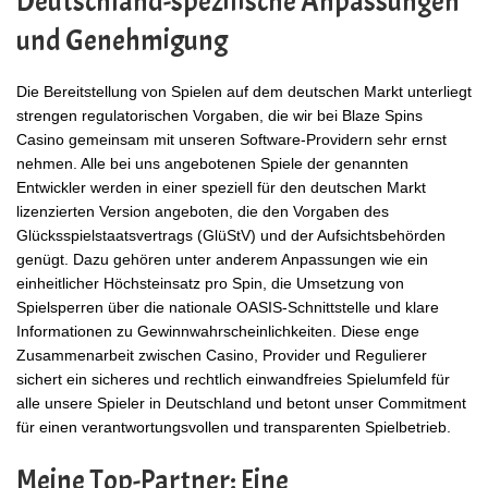
Deutschland-spezifische Anpassungen
und Genehmigung
Die Bereitstellung von Spielen auf dem deutschen Markt unterliegt
strengen regulatorischen Vorgaben, die wir bei Blaze Spins
Casino gemeinsam mit unseren Software-Providern sehr ernst
nehmen. Alle bei uns angebotenen Spiele der genannten
Entwickler werden in einer speziell für den deutschen Markt
lizenzierten Version angeboten, die den Vorgaben des
Glücksspielstaatsvertrags (GlüStV) und der Aufsichtsbehörden
genügt. Dazu gehören unter anderem Anpassungen wie ein
einheitlicher Höchsteinsatz pro Spin, die Umsetzung von
Spielsperren über die nationale OASIS-Schnittstelle und klare
Informationen zu Gewinnwahrscheinlichkeiten. Diese enge
Zusammenarbeit zwischen Casino, Provider und Regulierer
sichert ein sicheres und rechtlich einwandfreies Spielumfeld für
alle unsere Spieler in Deutschland und betont unser Commitment
für einen verantwortungsvollen und transparenten Spielbetrieb.
Meine Top-Partner: Eine