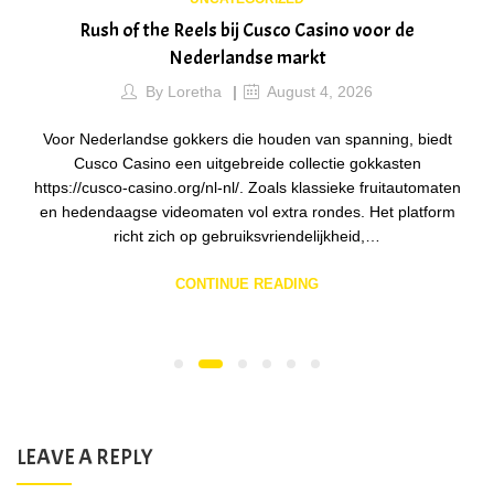
Rush of the Reels bij Cusco Casino voor de
Nederlandse markt
By
Loretha
August 4, 2026
Voor Nederlandse gokkers die houden van spanning, biedt
Cusco Casino een uitgebreide collectie gokkasten
https://cusco-casino.org/nl-nl/. Zoals klassieke fruitautomaten
en hedendaagse videomaten vol extra rondes. Het platform
richt zich op gebruiksvriendelijkheid,…
CONTINUE READING
LEAVE A REPLY