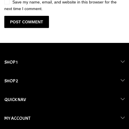
Save my name, email, and website in this browser for the
next time I comment.
SHOP 1
SHOP 2
QUICK NAV
MY ACCOUNT