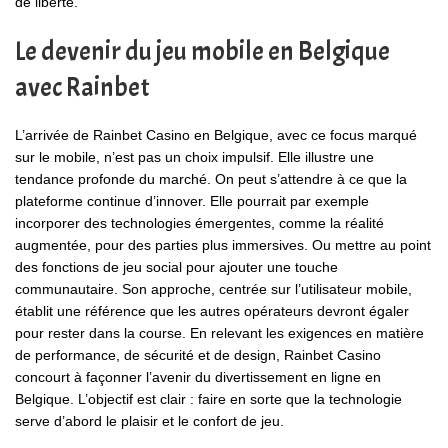
de liberté.
Le devenir du jeu mobile en Belgique
avec Rainbet
L’arrivée de Rainbet Casino en Belgique, avec ce focus marqué
sur le mobile, n’est pas un choix impulsif. Elle illustre une
tendance profonde du marché. On peut s’attendre à ce que la
plateforme continue d’innover. Elle pourrait par exemple
incorporer des technologies émergentes, comme la réalité
augmentée, pour des parties plus immersives. Ou mettre au point
des fonctions de jeu social pour ajouter une touche
communautaire. Son approche, centrée sur l’utilisateur mobile,
établit une référence que les autres opérateurs devront égaler
pour rester dans la course. En relevant les exigences en matière
de performance, de sécurité et de design, Rainbet Casino
concourt à façonner l’avenir du divertissement en ligne en
Belgique. L’objectif est clair : faire en sorte que la technologie
serve d’abord le plaisir et le confort de jeu.