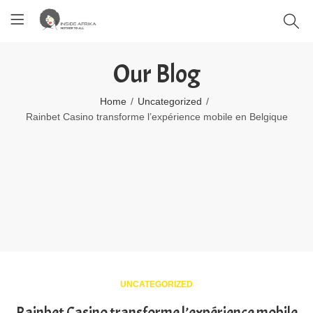
Our Blog
Home
Uncategorized
Rainbet Casino transforme l’expérience mobile en Belgique
UNCATEGORIZED
Rainbet Casino transforme l’expérience mobile