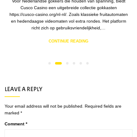
Voor Nederlandse gokkers die houden van spanning, biedt
Cusco Casino een uitgebreide collectie gokkasten
https://cusco-casino.org/nl-nl/. Zoals klassieke fruitautomaten
en hedendaagse videomaten vol extra rondes. Het platform
richt zich op gebruiksvriendelijkheid,…
CONTINUE READING
LEAVE A REPLY
Your email address will not be published.
Required fields are
marked
*
Comment
*