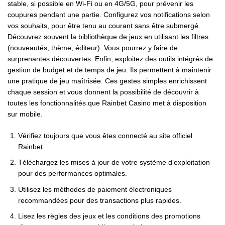
stable, si possible en Wi-Fi ou en 4G/5G, pour prévenir les
coupures pendant une partie. Configurez vos notifications selon
vos souhaits, pour être tenu au courant sans être submergé.
Découvrez souvent la bibliothèque de jeux en utilisant les filtres
(nouveautés, thème, éditeur). Vous pourrez y faire de
surprenantes découvertes. Enfin, exploitez des outils intégrés de
gestion de budget et de temps de jeu. Ils permettent à maintenir
une pratique de jeu maîtrisée. Ces gestes simples enrichissent
chaque session et vous donnent la possibilité de découvrir à
toutes les fonctionnalités que Rainbet Casino met à disposition
sur mobile.
Vérifiez toujours que vous êtes connecté au site officiel
Rainbet.
Téléchargez les mises à jour de votre système d’exploitation
pour des performances optimales.
Utilisez les méthodes de paiement électroniques
recommandées pour des transactions plus rapides.
Lisez les règles des jeux et les conditions des promotions