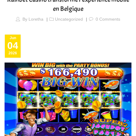
en Belgique
By
Loretha
Uncategorized
0
Comments
Jun
04
2026